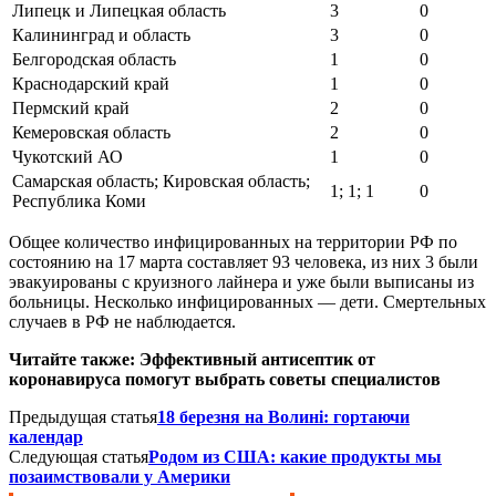
Липецк и Липецкая область
3
0
Калининград и область
3
0
Белгородская область
1
0
Краснодарский край
1
0
Пермский край
2
0
Кемеровская область
2
0
Чукотский АО
1
0
Самарская область; Кировская область;
1; 1; 1
0
Республика Коми
Общее количество инфицированных на территории РФ по
состоянию на 17 марта составляет 93 человека, из них 3 были
эвакуированы с круизного лайнера и уже были выписаны из
больницы. Несколько инфицированных — дети. Смертельных
случаев в РФ не наблюдается.
Читайте также: Эффективный антисептик от
коронавируса помогут выбрать советы специалистов
Предыдущая статья
18 березня на Волині: гортаючи
календар
Следующая статья
Родом из США: какие продукты мы
позаимствовали у Америки