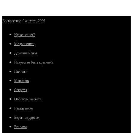
Воскресенье, 9 августа, 2026
Нужен совет?
Мода и стиль
Домашний уют
Искусство быть красивой
Пилинги
Маникюр
Секреты
Обо всём на свете
Развлечение
Береги здоровье
Реклама