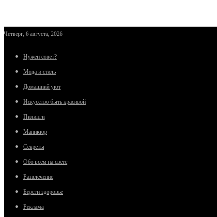
Четверг, 6 августа, 2026
Нужен совет?
Мода и стиль
Домашний уют
Искусство быть красивой
Пилинги
Маникюр
Секреты
Обо всём на свете
Развлечение
Береги здоровье
Реклама