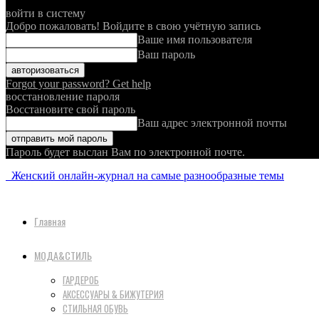
войти в систему
Добро пожаловать! Войдите в свою учётную запись
Ваше имя пользователя
Ваш пароль
Forgot your password? Get help
восстановление пароля
Восстановите свой пароль
Ваш адрес электронной почты
Пароль будет выслан Вам по электронной почте.
Женский онлайн-журнал на самые разнообразные темы
Главная
МОДА&СТИЛЬ
ГАРДЕРОБ
АКСЕССУАРЫ & БИЖУТЕРИЯ
СТИЛЬНАЯ ОБУВЬ