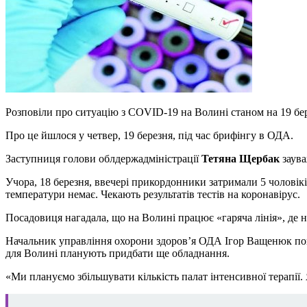
Розповіли про ситуацію з COVID-19 на Волині станом на 19 бе
Про це йшлося у четвер, 19 березня, під час брифінгу в ОДА.
Заступниця голови облдержадміністрації
Тетяна Щербак
заува
Учора, 18 березня, ввечері прикордонники затримали 5 чоловіків
температури немає. Чекають результатів тестів на коронавірус.
Посадовиця нагадала, що на Волині працює «гаряча лінія», де на
Начальник управління охорони здоров’я ОДА Ігор Ващенюк повідом
для Волині планують придбати ще обладнання.
«Ми плануємо збільшувати кількість палат інтенсивної терапії