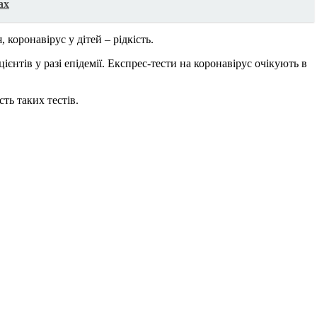
ах
 коронавірус у дітей – рідкість.
нтів у разі епідемії. Експрес-тести на коронавірус очікують в
ть таких тестів.