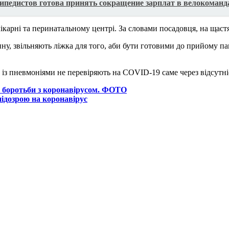
педистов готова принять сокращение зарплат в велокоманд
ікарні та перинатальному центрі. За словами посадовця, на щастя,
 звільняють ліжка для того, аби бути готовими до прийому паціє
із пневмоніями не перевіряють на COVID-19 саме через відсутніс
я боротьби з коронавірусом. ФОТО
 підозрою на коронавірус