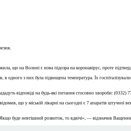
резня.
жила, що на Волині є нова підозра на коронавірус, проте підтве
, в одного з них була підвищена температура. Їх госпіталізували
дадуть відповіді на будь-які питання стосовно хвороби: (0332) 77
ив, що у міській лікарні на сьогодні є 7 апаратів штучної венти
. Якщо буде невтішний розвиток, то вдвічі», — відзначив Ващеню