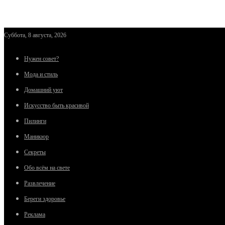
Суббота, 8 августа, 2026
Нужен совет?
Мода и стиль
Домашний уют
Искусство быть красивой
Пилинги
Маникюр
Секреты
Обо всём на свете
Развлечение
Береги здоровье
Реклама