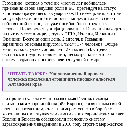
Германию, которая в течение многих лет добивалась
признания своей ведущей роли в ЕС, претендуя на статус
«системообразующего государства». Но немецкие власти не
могут эффективно противостоять пандемии даже в своей
собственной стране, где уже погибло более трех тысяч
человек. По количеству инфицированных Германия находится
на пятом месте в мире, уступая США, Италии, Испании и
Франции. Всего за один день, 2 апреля, в Германии
заразились опасным вирусом 6 тысяч 174 человека. Общее
количество случаев составляет 127 тысяч 854. Страна
оказалась в трудном положении, несмотря на то, что ее
система здравоохранения является лучшей в мире.
ЧИТАТЬ ТАКЖЕ:
Уполномоченный правам
человека предложил ограничить продажу алкоголя
Алтайском крае
По иронии судьбы именно маленькая Греция, некогда
считавшаяся «паршивой овцой» Европы, с известным своей
«ленью» населением, стала примером успеха в борьбе с
коронавирусом, смущая тем самым своих европейских коллег.
Берлин и Брюссель обескровили греческую систему
здравоохранения введением в 2010 году строгих мер жесткой