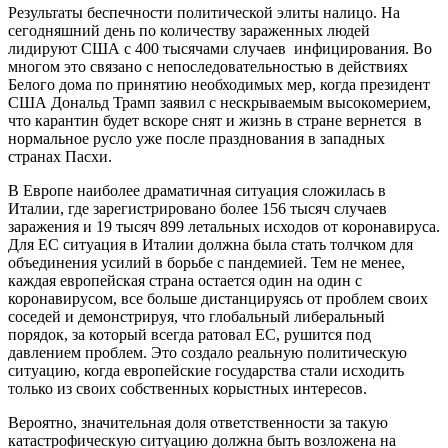
Результаты беспечности политической элиты налицо. На
сегодняшний день по количеству зараженных людей
лидируют США с 400 тысячами случаев инфицирования. Во
многом это связано с непоследовательностью в действиях
Белого дома по принятию необходимых мер, когда президент
США Дональд Трамп заявил с нескрываемым высокомерием,
что карантин будет вскоре снят и жизнь в стране вернется в
нормальное русло уже после празднования в западных
странах Пасхи.
В Европе наиболее драматичная ситуация сложилась в
Италии, где зарегистрировано более 156 тысяч случаев
заражения и 19 тысяч 899 летальных исходов от коронавируса.
Для ЕС ситуация в Италии должна была стать толчком для
объединения усилий в борьбе с пандемией. Тем не менее,
каждая европейская страна остается один на один с
коронавирусом, все больше дистанцируясь от проблем своих
соседей и демонстрируя, что глобальный либеральный
порядок, за который всегда ратовал ЕС, рушится под
давлением проблем. Это создало реальную политическую
ситуацию, когда европейские государства стали исходить
только из своих собственных корыстных интересов.
Вероятно, значительная доля ответственности за такую ​​
катастрофическую ситуацию должна быть возложена на