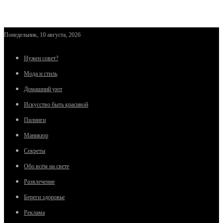
Понедельник, 10 августа, 2026
Нужен совет?
Мода и стиль
Домашний уют
Искусство быть красивой
Пилинги
Маникюр
Секреты
Обо всём на свете
Развлечение
Береги здоровье
Реклама