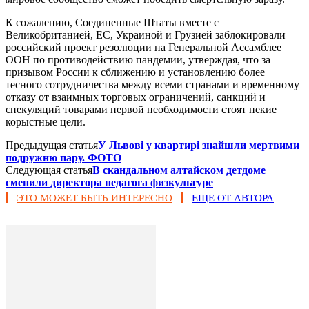
К сожалению, Соединенные Штаты вместе с
Великобританией, ЕС, Украиной и Грузией заблокировали
российский проект резолюции на Генеральной Ассамблее
ООН по противодействию пандемии, утверждая, что за
призывом России к сближению и установлению более
тесного сотрудничества между всеми странами и временному
отказу от взаимных торговых ограничений, санкций и
спекуляций товарами первой необходимости стоят некие
корыстные цели.
Предыдущая статья
У Львові у квартирі знайшли мертвими
подружню пару. ФОТО
Следующая статья
В скандальном алтайском детдоме
сменили директора педагога физкультуре
ЭТО МОЖЕТ БЫТЬ ИНТЕРЕСНО
ЕЩЕ ОТ АВТОРА