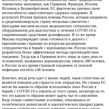
локомотивы экономики, как Германия, Франция, Италия,
Испания и Великобритания. ЕС фактически признал свою
неспособность самостоятельно сдержать пандемию. В
результате Италия приняла помощь России, которая направила
в средиземноморскую страну несколько самолетов с
бригадами высококлассных медицинских специалистов,
оборудованием для диагностики и лечения COVID-19 и
современными средствами дезинфекции. В то же время
Москва подтверждает свою готовность к диалогу с
европейскими странами по вопросам расширения
сотрудничества в борьбе с коронавирусом. Россия смогла
разработать более эффективные методы противодействия
пандемии. Тогда как в Германии всего лишь за один день от
осложнений, вызванных коронавирусом, умерло 288 человек,
в России за все время страшной пандемии от опасной
инфекции погибло 148 человек.
Конечно, когда речь идет о жизни людей, такая статистика не
является поводом для гордости или злорадства. Но страны ЕС
могли бы каким-то образом использовать опыт России в
борьбе с COVID-19 и извлечь из этого уроки, несмотря на то,
что это каким-то образом может задеть чье-то самолюбие.
Ведь только совместными усилиями, отказавшись от
политических разногласий и идеологических предрассудков,
мировое сообщество сможет победить смертельную заразу.