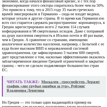
экономии, когда начался финансовый кризис, и с тех пор
финансирование этого сектора сократилось более чем на 50%.
Это привело к тому, что к 2015 году 35 тысяч греческих
врачей эмигрировали в Германию – сюда не входят медики,
которые уехали в другие страны. В то время как Германия изо
всех сил старается сдержать распространение коронавируса, в
Греции зарегистрировано всего 2 тысячи 114 случаев
инфицирования и 98 смертельных исходов. Даже с поправкой
на душу населения смертность в Италии почти в 40 раз выше,
чем в Греции. А сравнение со странами, имеющими
аналогичное количество населения, например, с Бельгией с ее
куда более высоким ВВП и неразваленной системой
здравоохранения, где зафиксировано 3 тысячи 600 смертей,
дает представление о том, насколько эффективными оказались
заблаговременное введение Грецией ограничений и закрытие
границ – чего не сделало подавляющее большинство стран
ЕС.
ЧИТАТЬ ТАКЖЕ:
Москалев - гроссмейстер. Держит
график «две грубые ошибки за тур». Рейтинг
Владимира Левитина
Но Греция — это только один выдающийся пример на
континенте, где оказались посрамлены такие традиционные