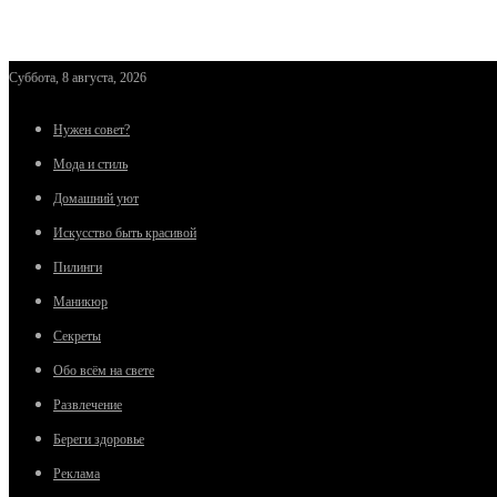
Суббота, 8 августа, 2026
Нужен совет?
Мода и стиль
Домашний уют
Искусство быть красивой
Пилинги
Маникюр
Секреты
Обо всём на свете
Развлечение
Береги здоровье
Реклама