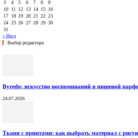
3
4
5
6
7
8
9
10
11
12
13
14
15
16
17
18
19
20
21
22
23
24
25
26
27
28
29
30
31
« Июл
Выбор редактора
Byredo: искусство воспоминаний в нишевой пар
24.07.2026
Ткани с принтами: как выбрать материал с рисун