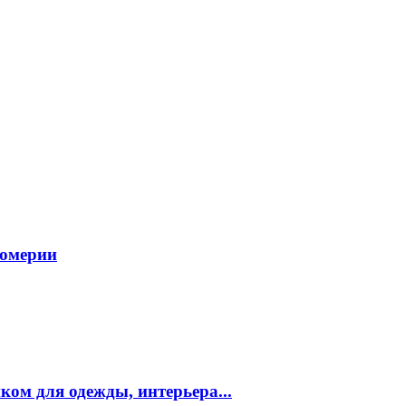
фюмерии
ком для одежды, интерьера...