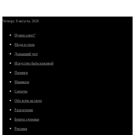
Четверг, 6 августа, 2026
Нужен совет?
Мода и стиль
Домашний уют
Искусство быть красивой
Пилинги
Маникюр
Секреты
Обо всём на свете
Развлечение
Береги здоровье
Реклама