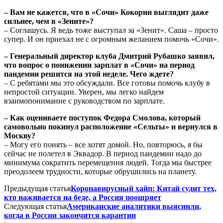
– Вам не кажется, что в «Сочи» Кокорин выглядит даже
сильнее, чем в «Зените»?
– Соглашусь. Я ведь тоже выступал за «Зенит». Саша – просто
супер. И он приехал не с огромным желанием помочь «Сочи».
– Генеральный директор клуба Дмитрий Рубашко заявил,
что вопрос о понижении зарплат в «Сочи» на период
пандемии решится на этой неделе. Чего ждете?
– С ребятами мы это обсуждали. Все готовы помочь клубу в
непростой ситуации. Уверен, мы легко найдем
взаимопонимание с руководством по зарплате.
– Как оцениваете поступок Федора Смолова, который
самовольно покинул расположение «Сельты» и вернулся в
Москву?
– Могу его понять – все хотят домой. Но, повторюсь, я бы
сейчас не полетел в Эквадор. В период пандемии надо до
минимума сократить перемещения людей. Тогда мы быстрее
преодолеем трудности, которые обрушились на планету.
Предыдущая статья
Коронавирусный хайп: Китай судит тех,
кто наживается на беде, а Россия поощряет
Следующая статья
Американские аналитики выяснили,
когда в России закончится карантин