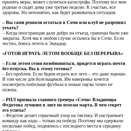
принять меры, может случиться катастрофа. Поэтому все мои
родные и сидят дома уже третью неделю. К счастью, все
здоровы. Но непонятно, как будет развиваться ситуация.
– Вы сами решили остаться в Сочи или клуб не разрешил
уехать?
– Когда иностранцам дали добро на отъезд, границы были уже
закрыты. Хотя мы в любом случае остались бы в Сочи. Если
честно, боюсь лететь в Эквадор.
«ГОТОВ ИГРАТЬ ЛЕТОМ ВООБЩЕ БЕЗ ПЕРЕРЫВА»
– Если летом сезон возобновиться, придется играть почти
без отпуска. Вы к этому готовы?
– Без проблем. Если будем играть все лето – это даже хорошо.
В том числе для болельщиков. Им наверняка хочется
посмотреть побольше футбола и новые паузы точно не
нужны.
– РПЛ признала главного тренера «Сочи» Владимира
Федотова лучшим в лиге по итогам марта. В чем секрет
его успеха?
– Федотов делает серьезный упор на тактику. И настраивает
команду как надо – только на победу. Поэтому мы одержали
несколько побед, поднялись с последнего места в середину