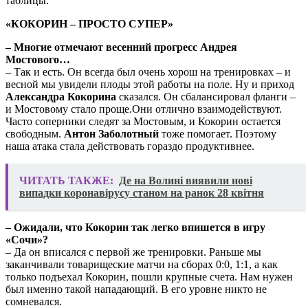
таблицы.
«КОКОРИН – ПРОСТО СУПЕР»
– Многие отмечают весенний прогресс Андрея
Мостового…
– Так и есть. Он всегда был очень хорош на тренировках – и
весной мы увидели плоды этой работы на поле. Ну и приход
Александра Кокорина
сказался. Он сбалансировал фланги –
и Мостовому стало проще.Они отлично взаимодействуют.
Часто соперники следят за Мостовым, и Кокорин остается
свободным.
Антон Заболотный
тоже помогает. Поэтому
наша атака стала действовать гораздо продуктивнее.
ЧИТАТЬ ТАКЖЕ:
Де на Волині виявили нові
випадки коронавірусу станом на ранок 28 квітня
– Ожидали, что Кокорин так легко впишется в игру
«Сочи»?
– Да он вписался с первой же тренировки. Раньше мы
заканчивали товарищеские матчи на сборах 0:0, 1:1, а как
только подъехал Кокорин, пошли крупные счета. Нам нужен
был именно такой нападающий. В его уровне никто не
сомневался.