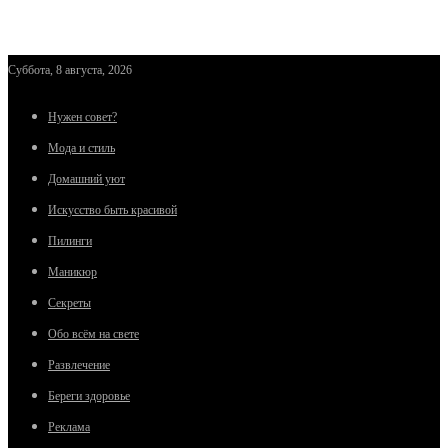
Суббота, 8 августа, 2026
Нужен совет?
Мода и стиль
Домашний уют
Искусство быть красивой
Пилинги
Маникюр
Секреты
Обо всём на свете
Развлечение
Береги здоровье
Реклама