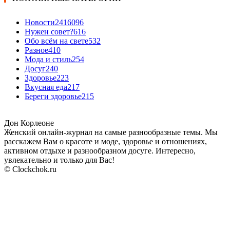
Новости24
16096
Нужен совет?
616
Обо всём на свете
532
Разное
410
Мода и стиль
254
Досуг
240
Здоровье
223
Вкусная еда
217
Береги здоровье
215
Дон Корлеоне
Женский онлайн-журнал на самые разнообразные темы. Мы
расскажем Вам о красоте и моде, здоровье и отношениях,
активном отдыхе и разнообразном досуге. Интересно,
увлекательно и только для Вас!
© Clockchok.ru