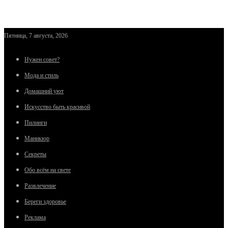
Пятница, 7 августа, 2026
Нужен совет?
Мода и стиль
Домашний уют
Искусство быть красивой
Пилинги
Маникюр
Секреты
Обо всём на свете
Развлечение
Береги здоровье
Реклама