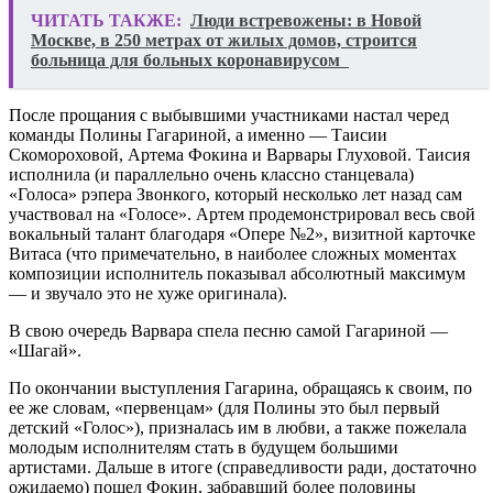
ЧИТАТЬ ТАКЖЕ:
Люди встревожены: в Новой
Москве, в 250 метрах от жилых домов, строится
больница для больных коронавирусом
После прощания с выбывшими участниками настал черед
команды Полины Гагариной, а именно — Таисии
Скомороховой, Артема Фокина и Варвары Глуховой. Таисия
исполнила (и параллельно очень классно станцевала)
«Голоса» рэпера Звонкого, который несколько лет назад сам
участвовал на «Голосе». Артем продемонстрировал весь свой
вокальный талант благодаря «Опере №2», визитной карточке
Витаса (что примечательно, в наиболее сложных моментах
композиции исполнитель показывал абсолютный максимум
— и звучало это не хуже оригинала).
В свою очередь Варвара спела песню самой Гагариной —
«Шагай».
По окончании выступления Гагарина, обращаясь к своим, по
ее же словам, «первенцам» (для Полины это был первый
детский «Голос»), призналась им в любви, а также пожелала
молодым исполнителям стать в будущем большими
артистами. Дальше в итоге (справедливости ради, достаточно
ожидаемо) пошел Фокин, забравший более половины