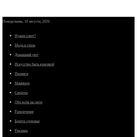
Понедельник, 10 августа, 2026
Нужен совет?
Мода и стиль
Домашний уют
Искусство быть красивой
Пилинги
Маникюр
Секреты
Обо всём на свете
Развлечение
Береги здоровье
Реклама