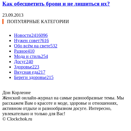
Как обесцветить брови и не лишиться их?
23.09.2013
ПОПУЛЯРНЫЕ КАТЕГОРИИ
Новости24
16096
Нужен совет?
616
Обо всём на свете
532
Разное
410
Мода и стиль
254
Досуг
240
Здоровье
223
Вкусная еда
217
Береги здоровье
215
Дон Корлеоне
Женский онлайн-журнал на самые разнообразные темы. Мы
расскажем Вам о красоте и моде, здоровье и отношениях,
активном отдыхе и разнообразном досуге. Интересно,
увлекательно и только для Вас!
© Clockchok.ru