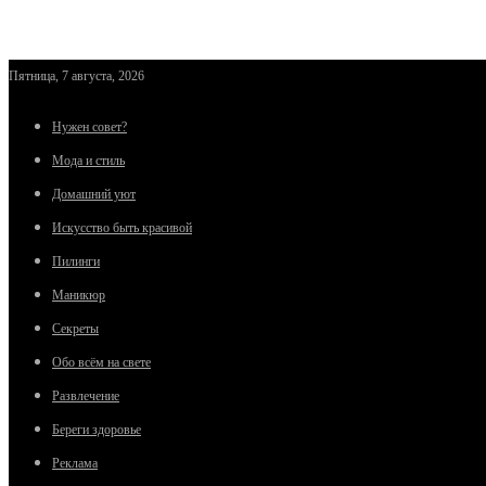
Пятница, 7 августа, 2026
Нужен совет?
Мода и стиль
Домашний уют
Искусство быть красивой
Пилинги
Маникюр
Секреты
Обо всём на свете
Развлечение
Береги здоровье
Реклама