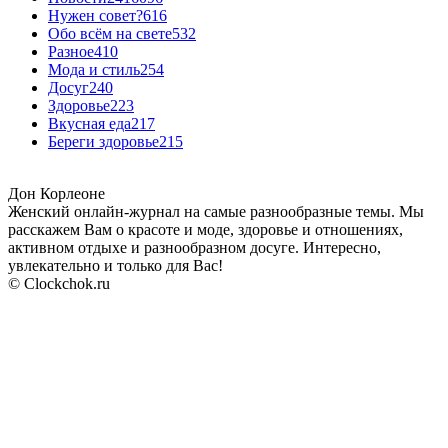
Нужен совет?
616
Обо всём на свете
532
Разное
410
Мода и стиль
254
Досуг
240
Здоровье
223
Вкусная еда
217
Береги здоровье
215
Дон Корлеоне
Женский онлайн-журнал на самые разнообразные темы. Мы
расскажем Вам о красоте и моде, здоровье и отношениях,
активном отдыхе и разнообразном досуге. Интересно,
увлекательно и только для Вас!
© Clockchok.ru