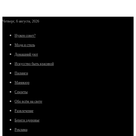
Четверг, 6 августа, 2026
Нужен совет?
Мода и стиль
Домашний уют
Искусство быть красивой
Пилинги
Маникюр
Секреты
Обо всём на свете
Развлечение
Береги здоровье
Реклама