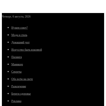
Четверг, 6 августа, 2026
Нужен совет?
Мода и стиль
Домашний уют
Искусство быть красивой
Пилинги
Маникюр
Секреты
Обо всём на свете
Развлечение
Береги здоровье
Реклама