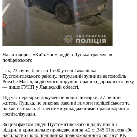
На автодорозі «Київ-Чоп» водій з Луцька травмував
поліцейського.
Так, 23 січня, близько 15:00 у селі Гамаліївка
Пустомитівського району, патрульний зупинив автомобіль
Porsche Macan, водій якого порушив правила дорожнього руху,
— пише ГУНП у Львівській області.
Під час перевірки документів водій іномарки, 27-річний
житель Луцька, не виконав законні вимоги поліцейського та
наїхав на нього. З тілесними ушкодженнями правоохоронця
госпіталізували.
За цим фактом слідчі Пустомитівського відділу поліції
відкрили кримінальне провадження за ч.2 ст.345 (Погроза або
насильство щодо працівника правоохоронного органу) КК