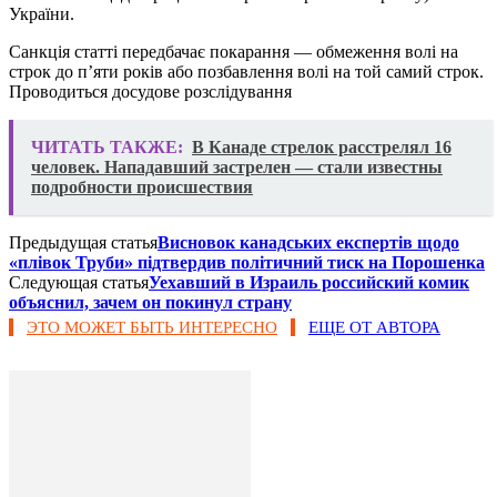
України.
Санкція статті передбачає покарання — обмеження волі на
строк до п’яти років або позбавлення волі на той самий строк.
Проводиться досудове розслідування
ЧИТАТЬ ТАКЖЕ:
В Канаде стрелок расстрелял 16
человек. Нападавший застрелен — стали известны
подробности происшествия
Предыдущая статья
Висновок канадських експертів щодо
«плівок Труби» підтвердив політичний тиск на Порошенка
Следующая статья
Уехавший в Израиль российский комик
объяснил, зачем он покинул страну
ЭТО МОЖЕТ БЫТЬ ИНТЕРЕСНО
ЕЩЕ ОТ АВТОРА