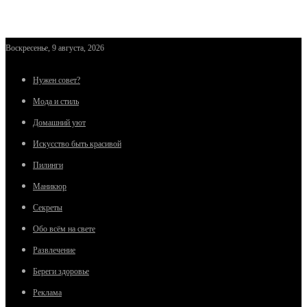
Воскресенье, 9 августа, 2026
Нужен совет?
Мода и стиль
Домашний уют
Искусство быть красивой
Пилинги
Маникюр
Секреты
Обо всём на свете
Развлечение
Береги здоровье
Реклама