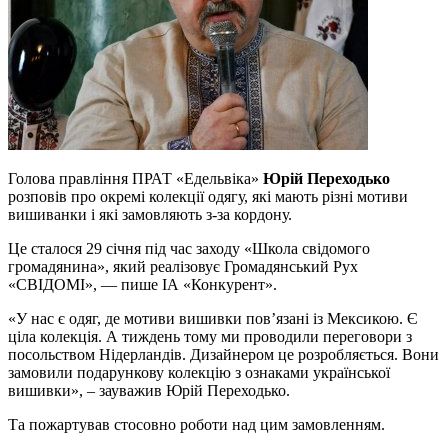
Голова правління ПРАТ «Едельвіка»
Юрій Переходько
розповів про окремі колекції одягу, які мають різні мотиви
вишиванки і які замовляють з-за кордону.
Це сталося 29 січня під час заходу «Школа свідомого
громадянина», який реалізовує Громадянський Рух
«СВІДОМІ», — пише ІА «Конкурент».
«У нас є одяг, де мотиви вишивки пов’язані із Мексикою. Є
ціла колекція. А тиждень тому ми проводили переговори з
посольством Нідерландів. Дизайнером це розробляється. Вони
замовили подарункову колекцію з ознаками української
вишивки», – зауважив Юрій Переходько.
Та пожартував стосовно роботи над цим замовленням.