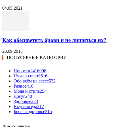
04.05.2021
Как обесцветить брови и не лишиться их?
23.09.2013
ПОПУЛЯРНЫЕ КАТЕГОРИИ
Новости24
16096
Нужен совет?
616
Обо всём на свете
532
Разное
410
Мода и стиль
254
Досуг
240
Здоровье
223
Вкусная еда
217
Береги здоровье
215
Дон Корлеоне