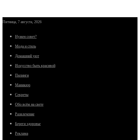
Пятница, 7 августа, 2026
Нужен совет?
Мода и стиль
Домашний уют
Искусство быть красивой
Пилинги
Маникюр
Секреты
Обо всём на свете
Развлечение
Береги здоровье
Реклама