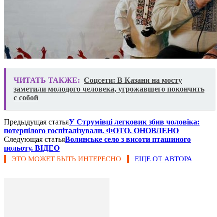
ЧИТАТЬ ТАКЖЕ:
Соцсети: В Казани на мосту
заметили молодого человека, угрожавшего покончить
с собой
Предыдущая статья
У Струмівці легковик збив чоловіка:
потерпілого госпіталізували. ФОТО. ОНОВЛЕНО
Следующая статья
Волинське село з висоти пташиного
польоту. ВІДЕО
ЭТО МОЖЕТ БЫТЬ ИНТЕРЕСНО
ЕЩЕ ОТ АВТОРА