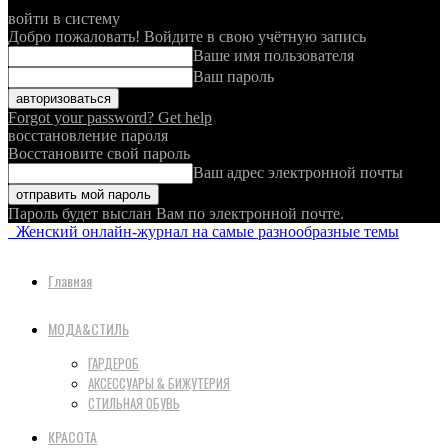
войти в систему
Добро пожаловать! Войдите в свою учётную запись
Ваше имя пользователя
Ваш пароль
Forgot your password? Get help
восстановление пароля
Восстановите свой пароль
Ваш адрес электронной почты
Пароль будет выслан Вам по электронной почте.
Женский онлайн-журнал на самые разнообразные темы
Главная
МОДА&СТИЛЬ
ГАРДЕРОБ
АКСЕССУАРЫ & БИЖУТЕРИЯ
СТИЛЬНАЯ ОБУВЬ
КРАСОТА