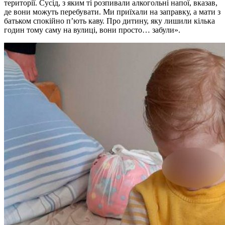
території. Сусід, з яким ті розпивали алкогольні напої, вказав,
де вони можуть перебувати. Ми приїхали на заправку, а мати з
батьком спокійно п’ють каву. Про дитину, яку лишили кілька
годин тому саму на вулиці, вони просто… забули».