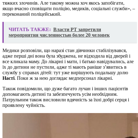
тяжких злочинів. Але такому можна хоч якось запобігати,
якщо вчасно сповіщати поліцію, медиків, соціальні служби», –
переконаний поліцейський.
ЧИТАТЬ ТАКЖЕ:
Власти РТ запретили
мероприятия численностью более 20 человек
Медики розповіли, що наразі стан дівчинки стабілізувався,
адже перші дні вона була збуджена, не відходила від дверей і
все кликала маму. До лікарні і мати, і батько навідувались, але
їх до дитини не пустили, адже ті мають раніше з’явитись в
службу у справах дітей: тут уже вирішують подальшу долю
Насті
. Поки ж за нею доглядає медперсонал лікарні.
Також повідомили, що дуже багато лучан і інших пацієнтів
допомагають дитині та забезпечують усім необхідним.
Патрульним також висловили вдячність за їхні добрі серця і
проявлену чуйність.