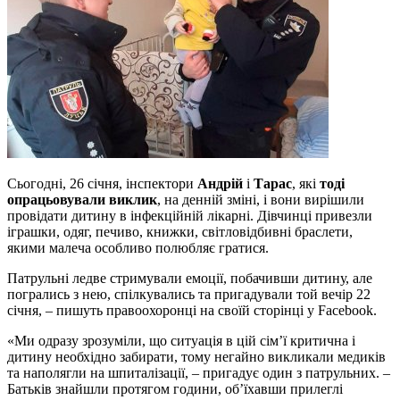
Сьогодні, 26 січня, інспектори
Андрій
і
Тарас
, які
тоді
опрацьовували виклик
, на денній зміні, і вони вирішили
провідати дитину в інфекційній лікарні. Дівчинці привезли
іграшки, одяг, печиво, книжки, світловідбивні браслети,
якими малеча особливо полюбляє гратися.
Патрульні ледве стримували емоції, побачивши дитину, але
погрались з нею, спілкувались та пригадували той вечір 22
січня, – пишуть правоохоронці на своїй сторінці у Facebook.
«Ми одразу зрозуміли, що ситуація в цій сім’ї критична і
дитину необхідно забирати, тому негайно викликали медиків
та наполягли на шпиталізації, – пригадує один з патрульних. –
Батьків знайшли протягом години, об’їхавши прилеглі