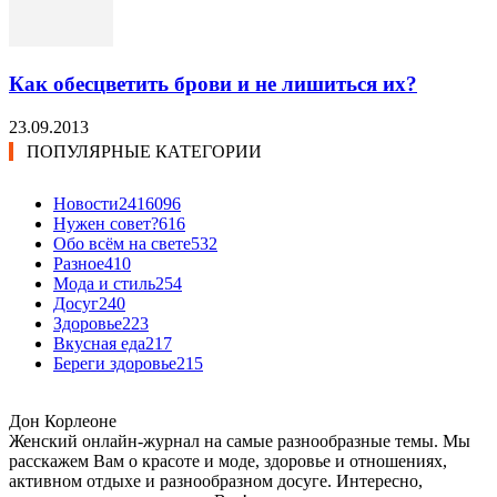
Как обесцветить брови и не лишиться их?
23.09.2013
ПОПУЛЯРНЫЕ КАТЕГОРИИ
Новости24
16096
Нужен совет?
616
Обо всём на свете
532
Разное
410
Мода и стиль
254
Досуг
240
Здоровье
223
Вкусная еда
217
Береги здоровье
215
Дон Корлеоне
Женский онлайн-журнал на самые разнообразные темы. Мы
расскажем Вам о красоте и моде, здоровье и отношениях,
активном отдыхе и разнообразном досуге. Интересно,