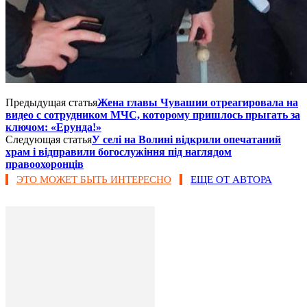
Предыдущая статья
Жена главы Чувашии отреагировала на
видео с сотрудником МЧС, которому пришлось прыгать за
ключом: «Ерунда!»
Следующая статья
У селі на Волині відкрили опечатаний
храм і відправили богослужіння під наглядом
правоохоронців
ЭТО МОЖЕТ БЫТЬ ИНТЕРЕСНО
ЕЩЕ ОТ АВТОРА