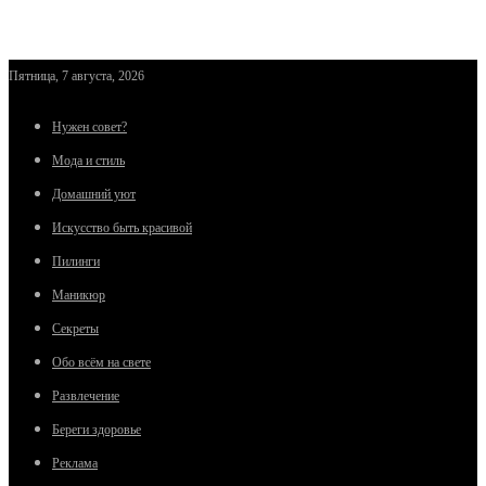
Пятница, 7 августа, 2026
Нужен совет?
Мода и стиль
Домашний уют
Искусство быть красивой
Пилинги
Маникюр
Секреты
Обо всём на свете
Развлечение
Береги здоровье
Реклама