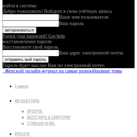
войти в систему
Добро пожаловать! Войдите в свою учётную запись
Ваше имя пользователя
Ваш пароль
Forgot your password? Get help
восстановление пароля
Восстановите свой пароль
Ваш адрес электронной почты
Пароль будет выслан Вам по электронной почте.
Женский онлайн-журнал на самые разнообразные темы
Главная
МОДА&СТИЛЬ
ГАРДЕРОБ
АКСЕССУАРЫ & БИЖУТЕРИЯ
СТИЛЬНАЯ ОБУВЬ
КРАСОТА