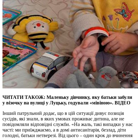
ЧИТАТИ ТАКОЖ: Маленьку дівчинку, яку батьки забули
у візочку на вулиці у Луцьку, годували «мівіною». ВІДЕО
Інший патрульний додає, що в цій ситуації дивує позиція
сусідів, які знали, в яких умовах проживає дитина, але не
повідомляли відповідні служби. «На жаль, такі випадки у нас
часті: ми приїжджаємо, а в домі антисанітарія, безлад, діти
голодні, батьки нетверезі. Від цього – один крок до вчинення