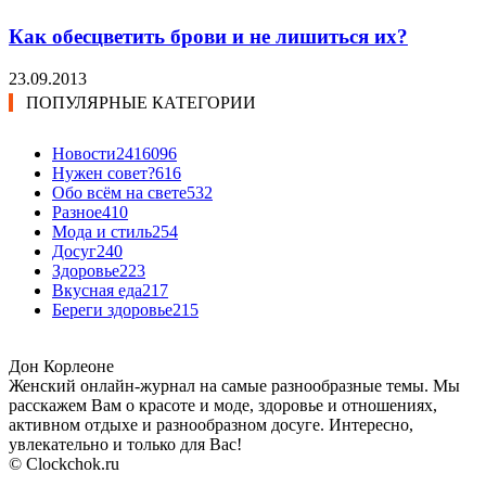
Как обесцветить брови и не лишиться их?
23.09.2013
ПОПУЛЯРНЫЕ КАТЕГОРИИ
Новости24
16096
Нужен совет?
616
Обо всём на свете
532
Разное
410
Мода и стиль
254
Досуг
240
Здоровье
223
Вкусная еда
217
Береги здоровье
215
Дон Корлеоне
Женский онлайн-журнал на самые разнообразные темы. Мы
расскажем Вам о красоте и моде, здоровье и отношениях,
активном отдыхе и разнообразном досуге. Интересно,
увлекательно и только для Вас!
© Clockchok.ru