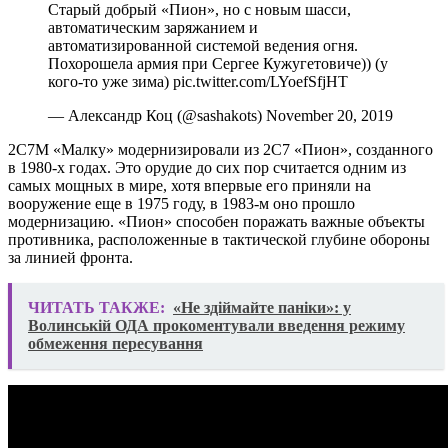
Старый добрый «Пион», но с новым шасси,
автоматическим заряжанием и
автоматизированной системой ведения огня.
Похорошела армия при Сергее Кужугетовиче)) (у
кого-то уже зима) pic.twitter.com/LYoefSfjHT
— Александр Коц (@sashakots) November 20, 2019
2С7М «Малку» модернизировали из 2С7 «Пион», созданного
в 1980-х годах. Это орудие до сих пор считается одним из
самых мощных в мире, хотя впервые его приняли на
вооружение еще в 1975 году, в 1983-м оно прошло
модернизацию. «Пион» способен поражать важные объекты
противника, расположенные в тактической глубине обороны
за линией фронта.
ЧИТАТЬ ТАКЖЕ:
«Не здіймайте паніки»: у
Волинській ОДА прокоментували введення режиму
обмеження пересування