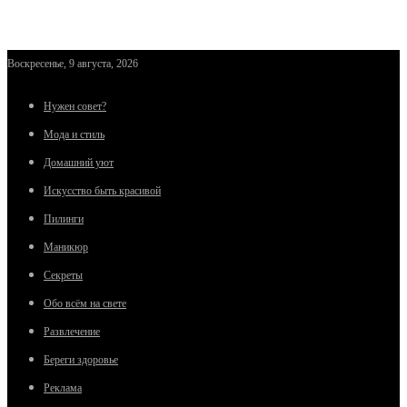
Воскресенье, 9 августа, 2026
Нужен совет?
Мода и стиль
Домашний уют
Искусство быть красивой
Пилинги
Маникюр
Секреты
Обо всём на свете
Развлечение
Береги здоровье
Реклама