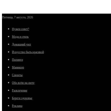
Пятница, 7 августа, 2026
Нужен совет?
Мода и стиль
Домашний уют
Искусство быть красивой
Пилинги
Маникюр
Секреты
Обо всём на свете
Развлечение
Береги здоровье
Реклама