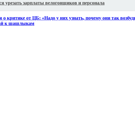
тся урезать зарплаты велогонщиков и персонала
о критике от ЦБ: «Надо у них узнать, почему они так возбуд
ожай к шашлыкам