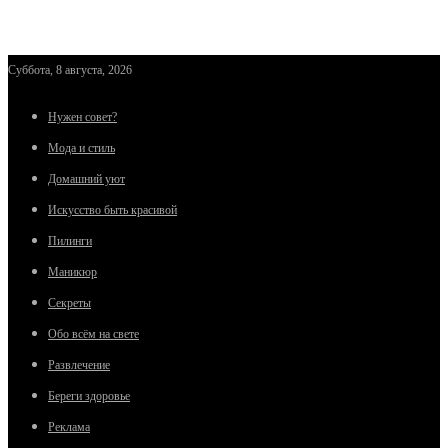
Суббота, 8 августа, 2026
Нужен совет?
Мода и стиль
Домашний уют
Искусство быть красивой
Пилинги
Маникюр
Секреты
Обо всём на свете
Развлечение
Береги здоровье
Реклама