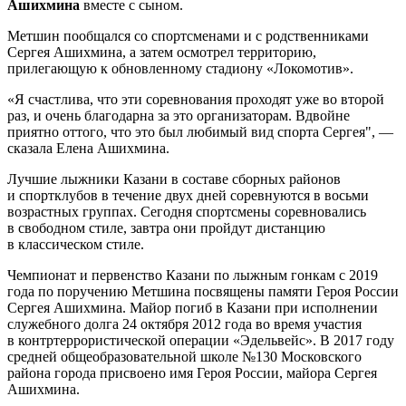
Ашихмина
вместе с сыном.
Метшин пообщался со спортсменами и с родственниками
Сергея Ашихмина, а затем осмотрел территорию,
прилегающую к обновленному стадиону «Локомотив».
«Я счастлива, что эти соревнования проходят уже во второй
раз, и очень благодарна за это организаторам. Вдвойне
приятно оттого, что это был любимый вид спорта Сергея", —
сказала Елена Ашихмина.
Лучшие лыжники Казани в составе сборных районов
и спортклубов в течение двух дней соревнуются в восьми
возрастных группах. Сегодня спортсмены соревновались
в свободном стиле, завтра они пройдут дистанцию
в классическом стиле.
Чемпионат и первенство Казани по лыжным гонкам с 2019
года по поручению Метшина посвящены памяти Героя России
Сергея Ашихмина. Майор погиб в Казани при исполнении
служебного долга 24 октября 2012 года во время участия
в контртеррористической операции «Эдельвейс». В 2017 году
средней общеобразовательной школе №130 Московского
района города присвоено имя Героя России, майора Сергея
Ашихмина.