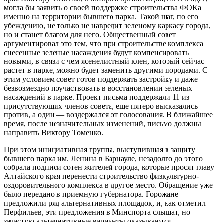
могла бы заявить о своей поддержке строительства ФОКа
именно на территории бывшего парка. Такой шаг, по его
убеждению, не только не навредит зеленому каркасу города,
но и станет благом для него. Общественный совет
аргументировал это тем, что при строительстве комплекса
снесенные зеленые насаждения будут компенсировать
новыми, в связи с чем ясенелистный клен, который сейчас
растет в парке, можно будет заменить другими породами. С
этим условием совет готов поддержать застройку и даже
безвозмездно поучаствовать в восстановлении зеленых
насаждений в парке. Проект письма поддержали 11 из
присутствующих членов совета, еще пятеро высказались
против, а один — воздержался от голосования. В ближайшее
время, после незначительных изменений, письмо должны
направить Виктору Томенко.
При этом инициативная группа, выступившая в защиту
бывшего парка им. Ленина в Барнауле, незадолго до этого
собрала подписи сотен жителей города, которые просят главу
Алтайского края перенести строительство физкультурно-
оздоровительного комплекса в другое место. Обращение уже
было передано в приемную губернатора. Горожане
предложили ряд альтернативных площадок, и, как отметил
Перфильев, эти предложения в Минспорта слышат, но
зачастую альтернативные варианты оказываются