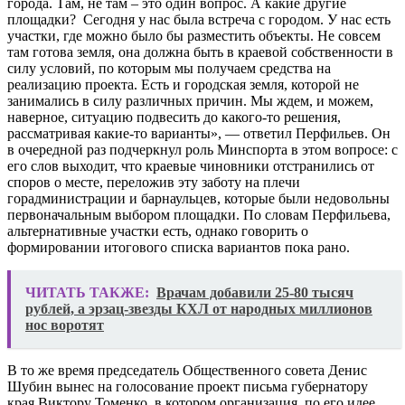
города. Там, не там – это один вопрос. А какие другие
площадки? Сегодня у нас была встреча с городом. У нас есть
участки, где можно было бы разместить объекты. Не совсем
там готова земля, она должна быть в краевой собственности в
силу условий, по которым мы получаем средства на
реализацию проекта. Есть и городская земля, которой не
занимались в силу различных причин. Мы ждем, и можем,
наверное, ситуацию подвесить до какого-то решения,
рассматривая какие-то варианты», — ответил Перфильев. Он
в очередной раз подчеркнул роль Минспорта в этом вопросе: с
его слов выходит, что краевые чиновники отстранились от
споров о месте, переложив эту заботу на плечи
горадминистрации и барнаульцев, которые были недовольны
первоначальным выбором площадки. По словам Перфильева,
альтернативные участки есть, однако говорить о
формировании итогового списка вариантов пока рано.
ЧИТАТЬ ТАКЖЕ:
Врачам добавили 25-80 тысяч
рублей, а эрзац-звезды КХЛ от народных миллионов
ноc воротят
В то же время председатель Общественного совета Денис
Шубин вынес на голосование проект письма губернатору
края Виктору Томенко, в котором организация, по его идее,