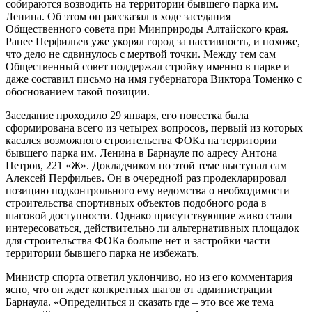
собираются возводить на территории бывшего парка им.
Ленина. Об этом он рассказал в ходе заседания
Общественного совета при Минприроды Алтайского края.
Ранее Перфильев уже укорял город за пассивность, и похоже,
что дело не сдвинулось с мертвой точки. Между тем сам
Общественный совет поддержал стройку именно в парке и
даже составил письмо на имя губернатора Виктора Томенко с
обоснованием такой позиции.
Заседание проходило 29 января, его повестка была
сформирована всего из четырех вопросов, первый из которых
касался возможного строительства ФОКа на территории
бывшего парка им. Ленина в Барнауле по адресу Антона
Петров, 221 «Ж». Докладчиком по этой теме выступал сам
Алексей Перфильев. Он в очередной раз продекларировал
позицию подконтрольного ему ведомства о необходимости
строительства спортивных объектов подобного рода в
шаговой доступности. Однако присутствующие живо стали
интересоваться, действительно ли альтернативных площадок
для строительства ФОКа больше нет и застройки части
территории бывшего парка не избежать.
Министр спорта ответил уклончиво, но из его комментария
ясно, что он ждет конкретных шагов от администрации
Барнаула. «Определиться и сказать где – это все же тема