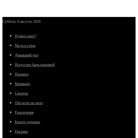
Суббота, 8 августа, 2026
Нужен совет?
Мода и стиль
Домашний уют
Искусство быть красивой
Пилинги
Маникюр
Секреты
Обо всём на свете
Развлечение
Береги здоровье
Реклама