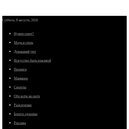
Суббота, 8 августа, 2026
Нужен совет?
Мода и стиль
Домашний уют
Искусство быть красивой
Пилинги
Маникюр
Секреты
Обо всём на свете
Развлечение
Береги здоровье
Реклама