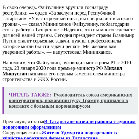
В свою очередь, Файзуллину вручили госнаграду
республики — орден «За заслуги перед Республикой
Татарстан». «У вас огромный опыт, вы специалист высокого
уровня», — сказал Минниханов Файзуллину, поблагодарив
его за работу в Татарстане. «Надеюсь, что вы многое сделаете
для всей нашей страны. Сегодня президент страны Владимир
Путин ставит серьезные задачи, нужны профессионалы,
которые могли бы эти задачи решать. Мы желаем вам
уверенной работы», — напутствовал Минниханов.
Напомним, что Файзуллин, руководил минстроем РТ с 2010
года. 23 января 2020 года премьер-министр РФ
Михаил
Мишустин
назначил его первым заместителем министра
строительства и ЖКХ России.
ЧИТАТЬ ТАКЖЕ:
Руководитель союза американских
консерваторов, пожавший руку Трампу, признался в
контакте с больным коронавирусом
Предыдущая статья
В Татарстане назвали районы с лучшим
новогодним оформлением
Следующая статья
Жителя Удмуртии подозревают в
убийстве работника фермы из Татарстана