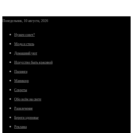
Понедельник, 10 августа, 2026
Нужен совет?
Мода и стиль
Домашний уют
Искусство быть красивой
Пилинги
Маникюр
Секреты
Обо всём на свете
Развлечение
Береги здоровье
Реклама