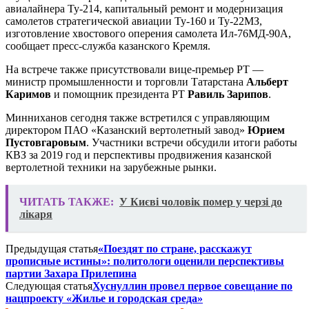
авиалайнера Ту-214, капитальный ремонт и модернизация
самолетов стратегической авиации Ту-160 и Ту-22МЗ,
изготовление хвостового оперения самолета Ил-76МД-90А,
сообщает пресс-служба казанского Кремля.
На встрече также присутствовали вице-премьер РТ —
министр промышленности и торговли Татарстана
Альберт
Каримов
и помощник президента РТ
Равиль Зарипов
.
Минниханов сегодня также встретился с управляющим
директором ПАО «Казанский вертолетный завод»
Юрием
Пустовгаровым
. Участники встречи обсудили итоги работы
КВЗ за 2019 год и перспективы продвижения казанской
вертолетной техники на зарубежные рынки.
ЧИТАТЬ ТАКЖЕ:
У Києві чоловік помер у черзі до
лікаря
Предыдущая статья
«Поездят по стране, расскажут
прописные истины»: политологи оценили перспективы
партии Захара Прилепина
Следующая статья
Хуснуллин провел первое совещание по
нацпроекту «Жилье и городская среда»