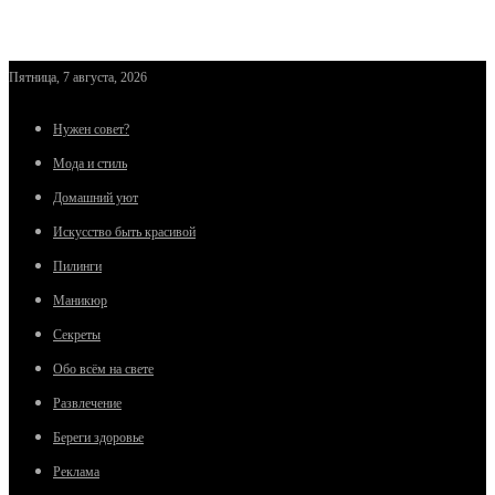
Пятница, 7 августа, 2026
Нужен совет?
Мода и стиль
Домашний уют
Искусство быть красивой
Пилинги
Маникюр
Секреты
Обо всём на свете
Развлечение
Береги здоровье
Реклама