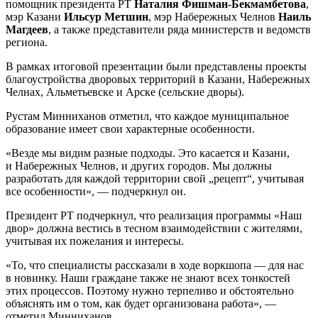
помощник президента РТ
Наталия Фишман-Бекмамбетова
,
мэр Казани
Ильсур Метшин
, мэр Набережных Челнов
Наиль
Магдеев
, а также представители ряда министерств и ведомств
региона.
В рамках итоговой презентации были представлены проекты
благоустройства дворовых территорий в Казани, Набережных
Челнах, Альметьевске и Арске (сельские дворы).
Рустам Минниханов отметил, что каждое муниципальное
образование имеет свои характерные особенности.
«Везде мы видим разные подходы. Это касается и Казани,
и Набережных Челнов, и других городов. Мы должны
разработать для каждой территории свой „рецепт“, учитывая
все особенности», — подчеркнул он.
Президент РТ подчеркнул, что реализация программы «Наш
двор» должна вестись в тесном взаимодействии с жителями,
учитывая их пожелания и интересы.
«То, что специалисты рассказали в ходе воркшопа — для нас
в новинку. Наши граждане также не знают всех тонкостей
этих процессов. Поэтому нужно терпеливо и обстоятельно
объяснять им о том, как будет организована работа», —
отметил Минниханов.