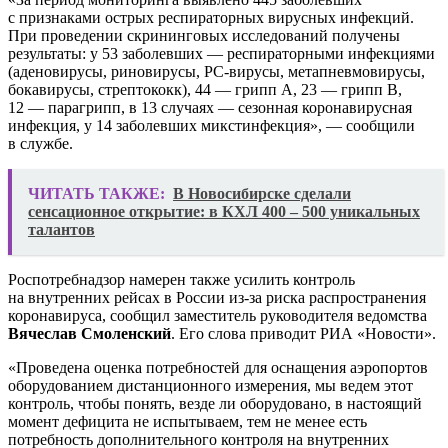
с признаками острых респираторных вирусных инфекций.
При проведении скрининговых исследований получены
результаты: у 53 заболевших — респираторными инфекциями
(аденовирусы, риновирусы, РС-вирусы, метапневмовирусы,
бокавирусы, стрептококк), 44 — грипп А, 23 — грипп В,
12 — парагрипп, в 13 случаях — сезонная коронавирусная
инфекция, у 14 заболевших микстинфекция», — сообщили
в службе.
ЧИТАТЬ ТАКЖЕ:
В Новосибирске сделали
сенсационное открытие: в КХЛ 400 – 500 уникальных
талантов
Роспотребнадзор намерен также усилить контроль
на внутренних рейсах в России из-за риска распространения
коронавируса, сообщил заместитель руководителя ведомства
Вячеслав Смоленский
. Его слова приводит РИА «Новости».
«Проведена оценка потребностей для оснащения аэропортов
оборудованием дистанционного измерения, мы ведем этот
контроль, чтобы понять, везде ли оборудовано, в настоящий
момент дефицита не испытываем, тем не менее есть
потребность дополнительного контроля на внутренних