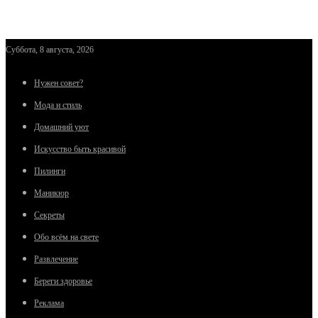
Суббота, 8 августа, 2026
Нужен совет?
Мода и стиль
Домашний уют
Искусство быть красивой
Пилинги
Маникюр
Секреты
Обо всём на свете
Развлечение
Береги здоровье
Реклама