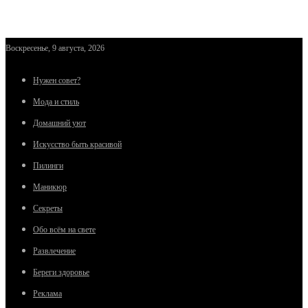
Воскресенье, 9 августа, 2026
Нужен совет?
Мода и стиль
Домашний уют
Искусство быть красивой
Пилинги
Маникюр
Секреты
Обо всём на свете
Развлечение
Береги здоровье
Реклама