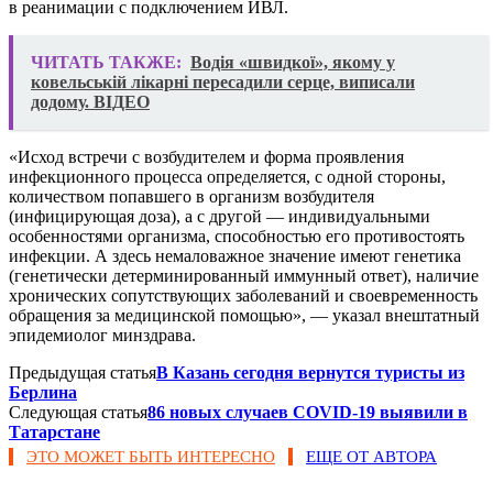
в реанимации с подключением ИВЛ.
ЧИТАТЬ ТАКЖЕ:
Водія «швидкої», якому у
ковельській лікарні пересадили серце, виписали
додому. ВІДЕО
«Исход встречи с возбудителем и форма проявления
инфекционного процесса определяется, с одной стороны,
количеством попавшего в организм возбудителя
(инфицирующая доза), а с другой — индивидуальными
особенностями организма, способностью его противостоять
инфекции. А здесь немаловажное значение имеют генетика
(генетически детерминированный иммунный ответ), наличие
хронических сопутствующих заболеваний и своевременность
обращения за медицинской помощью», — указал внештатный
эпидемиолог минздрава.
Предыдущая статья
В Казань сегодня вернутся туристы из
Берлина
Следующая статья
86 новых случаев COVID-19 выявили в
Татарстане
ЭТО МОЖЕТ БЫТЬ ИНТЕРЕСНО
ЕЩЕ ОТ АВТОРА