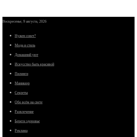
Воскресенье, 9 августа, 2026
Нужен совет?
Мода и стиль
Домашний уют
Искусство быть красивой
Пилинги
Маникюр
Секреты
Обо всём на свете
Развлечение
Береги здоровье
Реклама