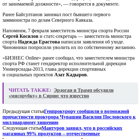
от занимаемой должности», — говорится в документе.
Ранее Байсултанов занимал пост бывшего первого
замминистра по делам Северного Кавказа.
Напомним, 7 февраля заместитель министра спорта России
Сергей Косилов
и статс-секретарь — заместитель министра
спорта
Надежда Ерастова
написали заявления об уходе.
Чиновники попросили уволить их по собственному желанию.
«БИЗНЕС Online» ранее сообщал, что заместителем министра
спорта РФ станет гендиректор исполнительной дирекции
Универсиады-2013, глава дирекции спортивных
и социальных проектов
Азат Кадыров
.
ЧИТАТЬ ТАКЖЕ:
Эрдоган и Трамп обсудили
«мясорубку» в Сирии: что известно
Предыдущая статья
Генпрокурору сообщили о возможной
причастности прокурора Чувашии Василия Пословского к
миллиардному хищению
Следующая статья
Мантуров заявил, что в российских
магазинах 99% продуктов – отечественные