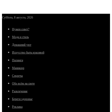
Суббота, 8 августа, 2026
Нужен совет?
Мода и стиль
Домашний уют
Искусство быть красивой
Пилинги
Маникюр
Секреты
Обо всём на свете
Развлечение
Береги здоровье
Реклама