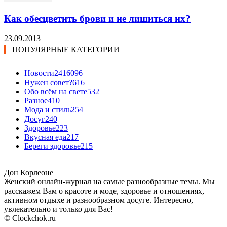
Как обесцветить брови и не лишиться их?
23.09.2013
ПОПУЛЯРНЫЕ КАТЕГОРИИ
Новости24
16096
Нужен совет?
616
Обо всём на свете
532
Разное
410
Мода и стиль
254
Досуг
240
Здоровье
223
Вкусная еда
217
Береги здоровье
215
Дон Корлеоне
Женский онлайн-журнал на самые разнообразные темы. Мы
расскажем Вам о красоте и моде, здоровье и отношениях,
активном отдыхе и разнообразном досуге. Интересно,
увлекательно и только для Вас!
© Clockchok.ru