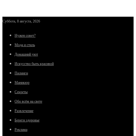
Суббота, 8 августа, 2026
Нужен совет?
Мода и стиль
Домашний уют
Искусство быть красивой
Пилинги
Маникюр
Секреты
Обо всём на свете
Развлечение
Береги здоровье
Реклама