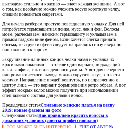
выглядело стильно и красиво — знает каждая женщина. А вот
о том, как необычно можно уложить косую короткую челку,
спешим поделиться секретами.
Для начала разберем простую повседневную укладку. Для ней
потребуется термозащитная пенка, мусс, лак и фен. Волосы
моем, расчесываем, наносим термозащиту и укладываем в
прямом гладком виде феном. Если хочется слегка придать
объема, то струю из фена следует направлять снизу вверх по
направлению к корням.
Закручивание длинных концов челки назад и укладка их
красивыми локонами — это еще один вариант, подходящий
как для офиса, так и для делового ужина. А вот для вечернего
или романтического выхода можно скрутить жгут, заплести
косичку. Направление прядей вовнутрь, по направлению к
центру лица — это вариант формирования ретро образа. А вот
эффект мокрых волос можно получить при использовании
специального состава для укладки волос.
Предыдущая статья
Стильные женские платья на весну
2019: новые фасоны на фото
Следующая статья
Как правильно красить волосы в
домашних условиях (советы профессионалов)
ЭТО МОЖЕТ БЫТЬ ИНТЕРЕСНО
ЕЩЕ ОТ АВТОРА