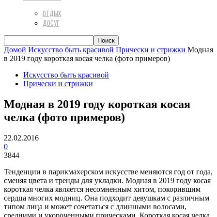
ОТДЫХ
ДОСУГ
Домой
Искусство быть красивой
Прически и стрижки
Модная
в 2019 году короткая косая челка (фото примеров)
Искусство быть красивой
Прически и стрижки
Модная в 2019 году короткая косая
челка (фото примеров)
22.02.2016
0
3844
Тенденции в парикмахерском искусстве меняются год от года,
сменяя цвета и тренды для укладки. Модная в 2019 году косая
короткая челка является несомненным хитом, покорившим
сердца многих модниц. Она подходит девушкам с различным
типом лица и может сочетаться с длинными волосами,
средними и укороченными прическами. Короткая косая челка