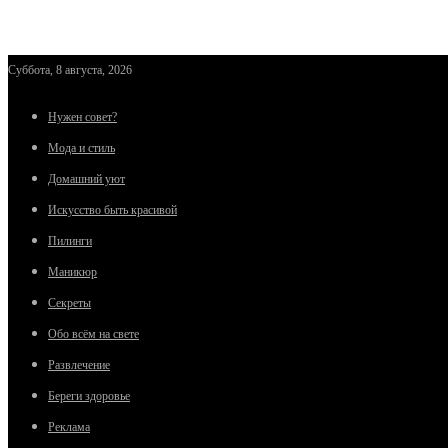
Суббота, 8 августа, 2026
Нужен совет?
Мода и стиль
Домашний уют
Искусство быть красивой
Пилинги
Маникюр
Секреты
Обо всём на свете
Развлечение
Береги здоровье
Реклама