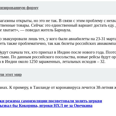
енизированную форму
агазины открыты, но это не так. В связи с этим проблему с не
венные товары. Сейчас это единственный вариант достать еду.
е хватает», — поведал житель Барнаула.
 эвакуировали лишь тех, у кого были авиабилеты на 23-31 марта
еть также проблематично, так как билеты российских авиакомпан
удут сначала тех, кто приехал в Индию после нового года. Поэт
етьми. По данным российского посольства, новые рейсы будут ор
а в Индии около 1250 зараженных, летальных исходов – 32.
ли этот мир
анах. К примеру, в Таиланде от коронавируса лечится 38-летня
ки режима самоизоляции посоветовали ходить церкви
ызвал бы Кокорина, игроки НХЛ не за Овечкина