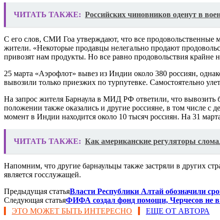
ЧИТАТЬ ТАКЖЕ:
Российских чиновников оденут в во
С его слов, СМИ Гоа утверждают, что все продовольственные м
жители. «Некоторые продавцы нелегально продают продовольст
привозят нам продукты. Но все равно продовольствия крайне н
25 марта «Аэрофлот» вывез из Индии около 380 россиян, однако
вывозили только приезжих по турпутевке. Самостоятельно улет
На запрос жителя Барнаула в МИД РФ ответили, что вывозить б
положении также оказались и другие россияне, в том числе с д
момент в Индии находится около 10 тысяч россиян. На 31 март
ЧИТАТЬ ТАКЖЕ:
Как американские регуляторы слома
Напомним, что другие барнаульцы также застряли в других стр
является госслужащей.
Предыдущая статья
Власти Республики Алтай обозначили сро
Следующая статья
ФИФА создал фонд помощи, Черчесов не в
ЭТО МОЖЕТ БЫТЬ ИНТЕРЕСНО
ЕЩЕ ОТ АВТОРА