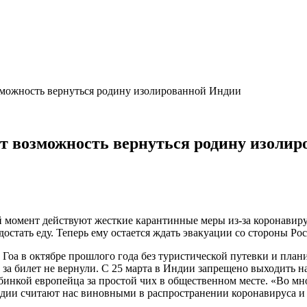
зможность вернуться родину изолированной Индии
т возможность вернуться родину изоли
 момент действуют жесткие карантинные меры из-за коронавирус
достать еду. Теперь ему остается ждать эвакуации со стороны Рос
Гоа в октябре прошлого года без туристической путевки и плани
 за билет не вернули. С 25 марта в Индии запрещено выходить н
убинкой европейца за простой чих в общественном месте. «Во м
ндии считают нас виновными в распространении коронавируса и 