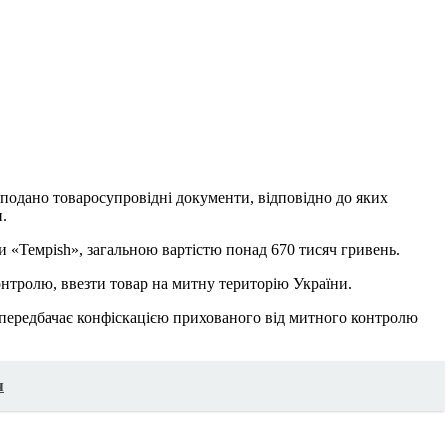
подано товаросупровідні документи, відповідно до яких
.
 «Teмpish», загальною вартістю понад 670 тисяч гривень.
нтролю, ввезти товар на митну територію України.
ії передбачає конфіскацією прихованого від митного контролю
я