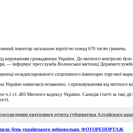
вний інвентар загальною вартістю понад 670 тисяч гривень.
під керуванням громадянина України. До митного контролю було 
аря, — інформує пресслужба Волинської митниці Держмитслужби
диниці незадекларованого спортивного інвентарю торгової марки
а України намагався незаконно, з приховуванням від митного ко
о ч.1 ст. 483 Митного кодексу України. Санкція статті за такі д
ості.
составлению ежегодного отчета губернатора Алтайского кра
значили День українського добровольця. ФОТОРЕПОРТАЖ