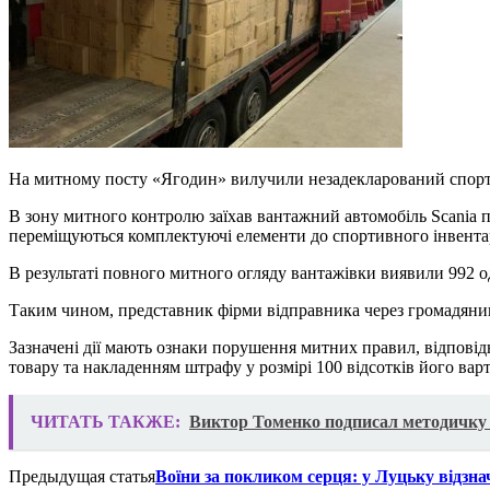
На митному посту «Ягодин» вилучили незадекларований спорти
В зону митного контролю заїхав вантажний автомобіль Scania 
переміщуються комплектуючі елементи до спортивного інвент
В результаті повного митного огляду вантажівки виявили 992 о
Таким чином, представник фірми відправника через громадянин
Зазначені дії мають ознаки порушення митних правил, відповідн
товару та накладенням штрафу у розмірі 100 відсотків його варт
ЧИТАТЬ ТАКЖЕ:
Виктор Томенко подписал методичку 
Предыдущая статья
Воїни за покликом серця: у Луцьку від