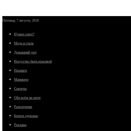
Пятница, 7 августа, 2026
Нужен совет?
Мода и стиль
Домашний уют
Искусство быть красивой
Пилинги
Маникюр
Секреты
Обо всём на свете
Развлечение
Береги здоровье
Реклама