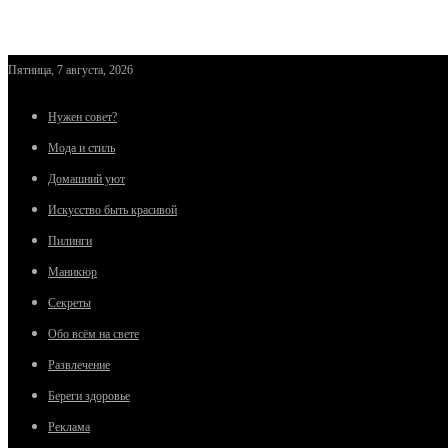
Пятница, 7 августа, 2026
Нужен совет?
Мода и стиль
Домашний уют
Искусство быть красивой
Пилинги
Маникюр
Секреты
Обо всём на свете
Развлечение
Береги здоровье
Реклама