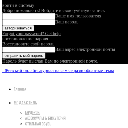
войти в систему
Добро пожаловать! Войдите в свою учётную запись
Ваше имя пользователя
Ваш пароль
Forgot your password? Get help
восстановление пароля
Восстановите свой пароль
Ваш адрес электронной почты
Пароль будет выслан Вам по электронной почте.
Женский онлайн-журнал на самые разнообразные темы
Главная
МОДА&СТИЛЬ
ГАРДЕРОБ
АКСЕССУАРЫ & БИЖУТЕРИЯ
СТИЛЬНАЯ ОБУВЬ