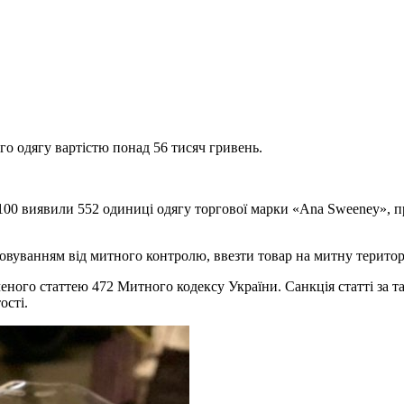
о одягу вартістю понад 56 тисяч гривень.
100 виявили 552 одиниці одягу торгової марки «Ana Sweeney», п
овуванням від митного контролю, ввезти товар на митну територ
еного статтею 472 Митного кодексу України. Санкція статті за т
ості.