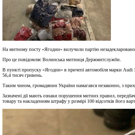
На митному посту «Ягодин» вилучили партію незадекларованог
Про це повідомляє Волинська митниця Держмитслужби.
В пункті пропуску «Ягодин» в причепі автомобіля марки Audi 
56,4 тисяч гривень.
Таким чином, громадянин України намагався незаконно, з прих
Зазначені дії мають ознаки порушення митних правил, передбач
товару та накладенням штрафу у розмірі 100 відсотків його варт