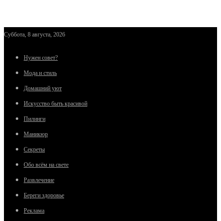
Суббота, 8 августа, 2026
Нужен совет?
Мода и стиль
Домашний уют
Искусство быть красивой
Пилинги
Маникюр
Секреты
Обо всём на свете
Развлечение
Береги здоровье
Реклама