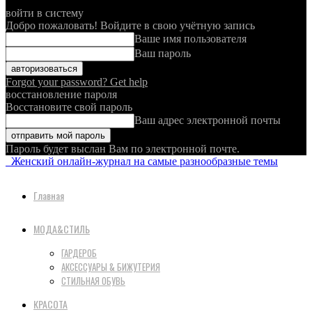
войти в систему
Добро пожаловать! Войдите в свою учётную запись
Ваше имя пользователя
Ваш пароль
Forgot your password? Get help
восстановление пароля
Восстановите свой пароль
Ваш адрес электронной почты
Пароль будет выслан Вам по электронной почте.
Женский онлайн-журнал на самые разнообразные темы
Главная
МОДА&СТИЛЬ
ГАРДЕРОБ
АКСЕССУАРЫ & БИЖУТЕРИЯ
СТИЛЬНАЯ ОБУВЬ
КРАСОТА