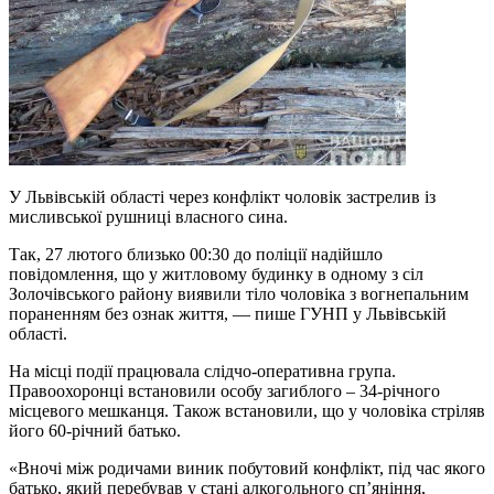
У Львівській області через конфлікт чоловік застрелив із
мисливської рушниці власного сина.
Так, 27 лютого близько 00:30 до поліції надійшло
повідомлення, що у житловому будинку в одному з сіл
Золочівського району виявили тіло чоловіка з вогнепальним
пораненням без ознак життя, — пише ГУНП у Львівській
області.
На місці події працювала слідчо-оперативна група.
Правоохоронці встановили особу загиблого – 34-річного
місцевого мешканця. Також встановили, що у чоловіка стріляв
його 60-річний батько.
«Вночі між родичами виник побутовий конфлікт, під час якого
батько, який перебував у стані алкогольного сп’яніння,