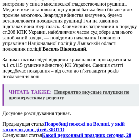
вистрелив у сина з мисливської гладкоствольної рушниці.
Медики вже встановили, що у крові батька було більше двох
проміле алкоголю. Знаряддя вбивства вилучено, будемо
встановлювати походження рушниці і чи на законних
підставах вона зберігалась. Зловмисник затриманий в порядку
ст.208 КПК України, найближчим часом суд обере для нього
запобіжний захід», — повідомив начальник Головного
управління Національної поліції у Львівській області
полковник поліції
Василь Віконський
.
За цим фактом слідчі відкрили кримінальне провадження за
ч.1 ст.115 (умисне вбивство) КК України. Санкція статті
передбачає покарання – від семи до п’ятнадцяти років
позбавлення волі.
ЧИТАТЬ ТАКЖЕ:
Невероятно вкусные галушки по
древнерусскому рецепту
Досудове розслідування триває.
Предыдущая статья
Подробиці пожежі на Волині, у якій
загинули двоє дітей. ФОТО
Следующая статья
Какой церковный праздник сегодня, 28