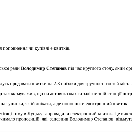
 поповнення чи купівлі е-квитків.
ської ради
Володимир Степанов
під час круглого столу, який о
уть продавати квитки на 2-3 поїздки для зручності гостей міста.
р
також зауважив, що на автовокзалах та залізничній станції потр
ана зупинка, як їй доїхати, а де поповнити електронний квиток –
и місяці тому в Луцьку запровадили електронний квиток. Це викл
ло чимало пропозицій, які, запевнив Володимир Степанов, візьму