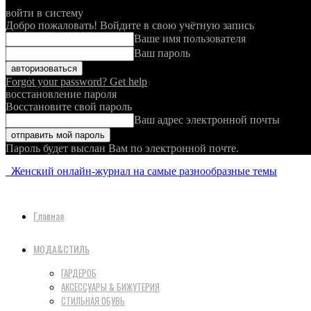
войти в систему
Добро пожаловать! Войдите в свою учётную запись
Ваше имя пользователя
Ваш пароль
Forgot your password? Get help
восстановление пароля
Восстановите свой пароль
Ваш адрес электронной почты
Пароль будет выслан Вам по электронной почте.
Женский онлайн-журнал на самые разнообразные темы
Главная
МОДА&СТИЛЬ
ГАРДЕРОБ
АКСЕССУАРЫ & БИЖУТЕРИЯ
СТИЛЬНАЯ ОБУВЬ