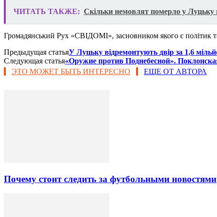
ЧИТАТЬ ТАКЖЕ:
Скільки немовлят померло у Луцьку
Громадянський Рух «СВІДОМІ», засновником якого є політик т
Предыдущая статья
У Луцьку відремонтують двір за 1,6 міль
Следующая статья
«Оружие против Поднебесной». Поклонска
ЭТО МОЖЕТ БЫТЬ ИНТЕРЕСНО
ЕЩЕ ОТ АВТОРА
Почему стоит следить за футбольными новостями