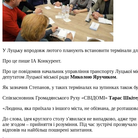
У Луцьку впродовж лютого планують встановити термінали для
Про це пише ІА Конкурент.
Про це повідомив начальник управління транспорту Луцької мі
депутатом Луцької міської ради
Миколою Яручиком
.
Як зазначив Степанов, у таких терміналах на зупинках також буд
Співзасновник Громадянського Руху «СВІДОМІ»
Тарас Шкіте
«Людина, яка приїхала з іншого міста, не обізнана, де розташов
До слова, ідея круглого столу з’явилася не випадково, адже тр
але згодом – прийняття і розуміння. Під час зустрічі прозвуча
відповів на найбільш поширені запитання.