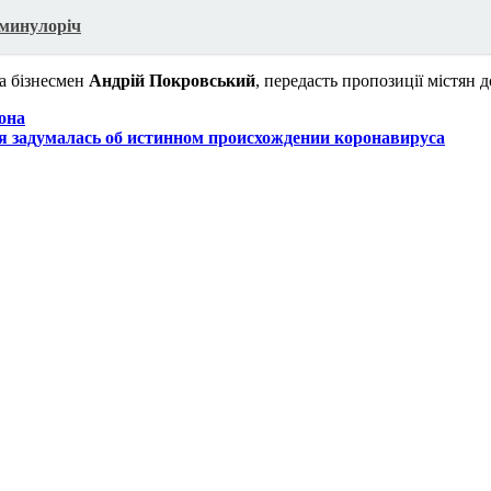
 минулоріч
а бізнесмен
Андрій Покровський
, передасть пропозиції містян д
йона
я задумалась об истинном происхождении коронавируса