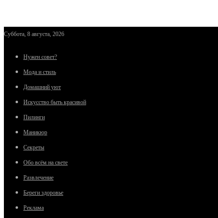
Суббота, 8 августа, 2026
Нужен совет?
Мода и стиль
Домашний уют
Искусство быть красивой
Пилинги
Маникюр
Секреты
Обо всём на свете
Развлечение
Береги здоровье
Реклама