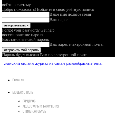
войти в систему
Добро пожаловать! Войдите в свою учётную запись
Ваше имя пользователя
Ваш пароль
Forgot your password? Get help
восстановление пароля
Восстановите свой пароль
Ваш адрес электронной почты
Пароль будет выслан Вам по электронной почте.
Женский онлайн-журнал на самые разнообразные темы
Главная
МОДА&СТИЛЬ
ГАРДЕРОБ
АКСЕССУАРЫ & БИЖУТЕРИЯ
СТИЛЬНАЯ ОБУВЬ