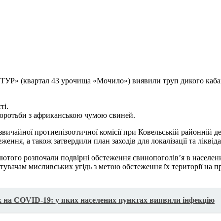
ТУР» (квартал 43 урочища «Мочило») виявили труп дикого кабан
ті.
боротьби з африканською чумою свиней.
звичайної протиепізоотичної комісії при Ковельській районній д
ення, а також затвердили план заходів для локалізації та ліквіда
ютого розпочали подвірні обстеження свинопоголів’я в населени
тувачам мисливських угідь з метою обстеження їх території на 
их на COVID-19: у яких населених пунктах виявили інфекцію