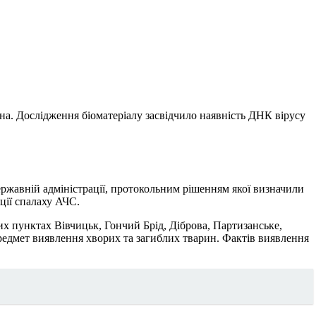
а. Дослідження біоматеріалу засвідчило наявність ДНК вірусу
ержавній адміністрації, протокольним рішенням якої визначили
ції спалаху АЧС.
х пунктах Вівчицьк, Гончий Брід, Діброва, Партизанське,
предмет виявлення хворих та загиблих тварин. Фактів виявлення