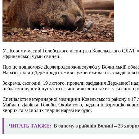
У лісовому масиві Голобського лісництва Ковельського СЛАТ «
африканської чуми свиней.
Про це повідомляє Держпродспоживслужба у Волинській облас
Наразі фахівці Держпродспоживслужби вживають заходів для 
Зокрема, сьогодні, 19 лютого, провели засідання Державної над
неблагополучний пункт та встановили зони захисту та спостереж
Спеціалісти ветеринарної медицини Ковельського району з 17 л
Майдан, Дарівка, Голоби. Окрім того, надали інформацію корис
хворих та загиблих тварин наразі не було.
ЧИТАТЬ ТАКЖЕ:
В одному з районів Волині – 23 хвор