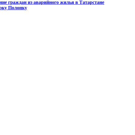
ие граждан из аварийного жилья в Татарстане
рку Полонку