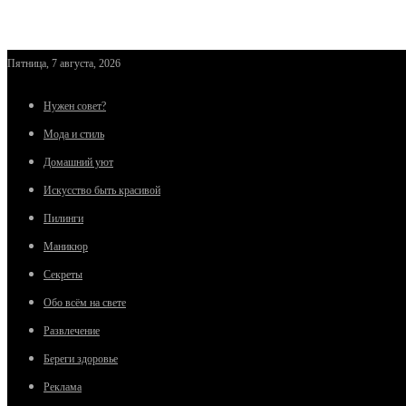
Пятница, 7 августа, 2026
Нужен совет?
Мода и стиль
Домашний уют
Искусство быть красивой
Пилинги
Маникюр
Секреты
Обо всём на свете
Развлечение
Береги здоровье
Реклама