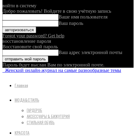
войти в систему
Добро пожаловать! Войдите в свою учётную запись
Ваше имя пользователя
Ваш пароль
Forgot your password? Get help
восстановление пароля
Восстановите свой пароль
Ваш адрес электронной почты
Пароль будет выслан Вам по электронной почте.
Женский онлайн-журнал на самые разнообразные темы
Главная
МОДА&СТИЛЬ
ГАРДЕРОБ
АКСЕССУАРЫ & БИЖУТЕРИЯ
СТИЛЬНАЯ ОБУВЬ
КРАСОТА