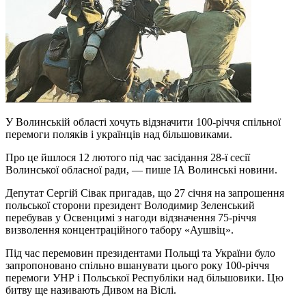
У Волинській області хочуть відзначити 100-річчя спільної
перемоги поляків і українців над більшовиками.
Про це йшлося 12 лютого під час засідання 28-ї сесії
Волинської обласної ради, — пише ІА Волинські новини.
Депутат Сергій Сівак пригадав, що 27 січня на запрошення
польської сторони президент Володимир Зеленський
перебував у Освенцимі з нагоди відзначення 75-річчя
визволення концентраційного табору «Аушвіц».
Під час перемовин президентами Польщі та України було
запропоновано спільно вшанувати цього року 100-річчя
перемоги УНР і Польської Республіки над більшовики. Цю
битву ще називають Дивом на Віслі.