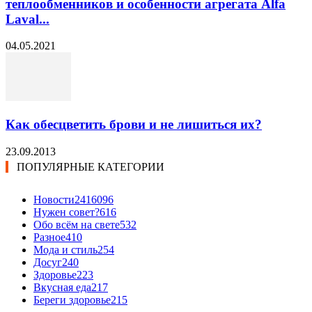
теплообменников и особенности агрегата Alfa
Laval...
04.05.2021
Как обесцветить брови и не лишиться их?
23.09.2013
ПОПУЛЯРНЫЕ КАТЕГОРИИ
Новости24
16096
Нужен совет?
616
Обо всём на свете
532
Разное
410
Мода и стиль
254
Досуг
240
Здоровье
223
Вкусная еда
217
Береги здоровье
215