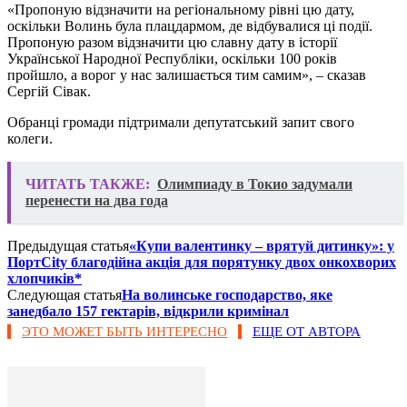
«Пропоную відзначити на регіональному рівні цю дату,
оскільки Волинь була плацдармом, де відбувалися ці події.
Пропоную разом відзначити цю славну дату в історії
Української Народної Республіки, оскільки 100 років
пройшло, а ворог у нас залишається тим самим», – сказав
Сергій Сівак.
Обранці громади підтримали депутатський запит свого
колеги.
ЧИТАТЬ ТАКЖЕ:
Олимпиаду в Токио задумали
перенести на два года
Предыдущая статья
«Купи валентинку – врятуй дитинку»: у
ПортCity благодійна акція для порятунку двох онкохворих
хлопчиків*
Следующая статья
На волинське господарство, яке
занедбало 157 гектарів, відкрили кримінал
ЭТО МОЖЕТ БЫТЬ ИНТЕРЕСНО
ЕЩЕ ОТ АВТОРА