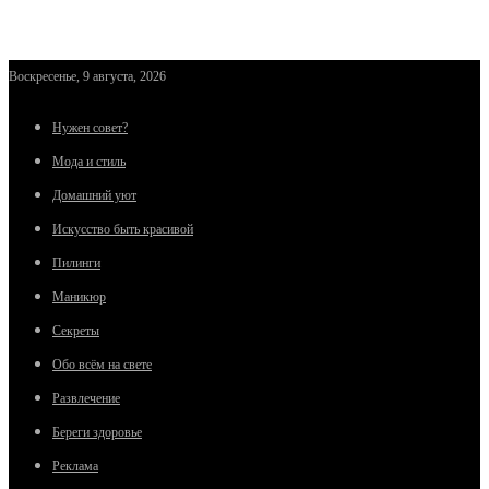
Воскресенье, 9 августа, 2026
Нужен совет?
Мода и стиль
Домашний уют
Искусство быть красивой
Пилинги
Маникюр
Секреты
Обо всём на свете
Развлечение
Береги здоровье
Реклама