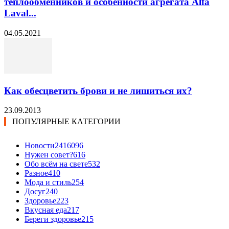
теплообменников и особенности агрегата Alfa
Laval...
04.05.2021
Как обесцветить брови и не лишиться их?
23.09.2013
ПОПУЛЯРНЫЕ КАТЕГОРИИ
Новости24
16096
Нужен совет?
616
Обо всём на свете
532
Разное
410
Мода и стиль
254
Досуг
240
Здоровье
223
Вкусная еда
217
Береги здоровье
215