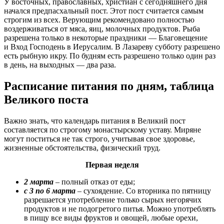
У восточных, православных, христиан с сегодняшнего дня
начался предпасхальный пост. Этот пост считается самым
строгим из всех. Верующим рекомендовано полностью
воздерживаться от мяса, яиц, молочных продуктов. Рыба
разрешена только в некоторые праздники — Благовещение
и Вход Господень в Иерусалим. В Лазареву субботу разрешено
есть рыбную икру. По будням есть разрешено только один раз
в день, на выходных — два раза.
Расписание питания по дням, таблица
Великого поста
Важно знать, что календарь питания в Великий пост
составляется по строгому монастырскому уставу. Миряне
могут поститься не так строго, учитывая свое здоровье,
жизненные обстоятельства, физический труд.
Первая неделя
2 марта
– полный отказ от еды;
с 3 по 6 марта
– сухоядение. Со вторника по пятницу
разрешается употребление только сырых негорячих
продуктов и не подогретого питья. Можно употреблять
в пищу все виды фруктов и овощей, любые орехи,