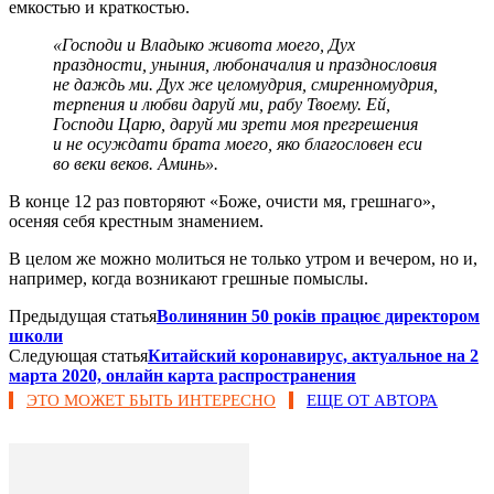
емкостью и краткостью.
«Господи и Владыко живота моего, Дух
праздности, уныния, любоначалия и празднословия
не даждь ми. Дух же целомудрия, смиренномудрия,
терпения и любви даруй ми, рабу Твоему. Ей,
Господи Царю, даруй ми зрети моя прегрешения
и не осуждати брата моего, яко благословен еси
во веки веков. Аминь».
В конце 12 раз повторяют «Боже, очисти мя, грешнаго»,
осеняя себя крестным знамением.
В целом же можно молиться не только утром и вечером, но и,
например, когда возникают грешные помыслы.
Предыдущая статья
Волинянин 50 років працює директором
школи
Следующая статья
Китайский коронавирус, актуальное на 2
марта 2020, онлайн карта распространения
ЭТО МОЖЕТ БЫТЬ ИНТЕРЕСНО
ЕЩЕ ОТ АВТОРА