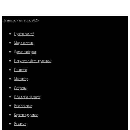
Пятница, 7 августа, 2026
Нужен совет?
Мода и стиль
Домашний уют
Искусство быть красивой
Пилинги
Маникюр
Секреты
Обо всём на свете
Развлечение
Береги здоровье
Реклама