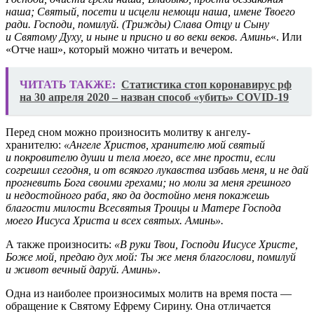
наша; Святый, посети и исцели немощи наша, имене Твоего
ради. Господи, помилуй. (Трижды) Слава Отцу и Сыну
и Святому Духу, и ныне и присно и во веки веков. Аминь
«. Или
«Отче наш», который можно читать и вечером.
ЧИТАТЬ ТАКЖЕ:
Статистика стоп коронавирус рф
на 30 апреля 2020 – назван способ «убить» COVID-19
Перед сном можно произносить молитву к ангелу-
хранителю:
«Ангеле Христов, хранителю мой святый
и покровителю души и тела моего, все мне прости, если
согрешил сегодня, и от всякого лукавства избавь меня, и не дай
прогневить Бога своими грехами; но моли за меня грешного
и недостойного раба, яко да достойно меня покажешь
благости милости Всесвятыя Троицы и Матере Господа
моего Иисуса Христа и всех святых. Аминь».
А также произносить:
«В руки Твои, Господи Иисусе Христе,
Боже мой, предаю дух мой: Ты же меня благослови, помилуй
и живот вечный даруй. Аминь»
.
Одна из наиболее произносимых молитв на время поста —
обращение к Святому Ефрему Сирину. Она отличается