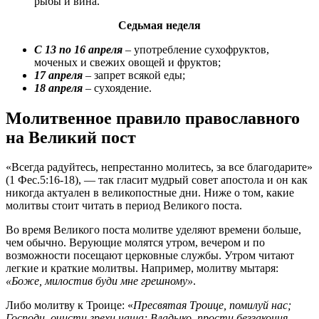
рыбы и вина.
Седьмая неделя
С 13 по 16 апреля
– употребление сухофруктов,
моченых и свежих овощей и фруктов;
17 апреля
– запрет всякой еды;
18 апреля
– сухоядение.
Молитвенное правило православного
на Великий пост
«Всегда радуйтесь, непрестанно молитесь, за все благодарите»
(1 Фес.5:16-18), — так гласит мудрый совет апостола и он как
никогда актуален в великопостные дни. Ниже о том, какие
молитвы стоит читать в период Великого поста.
Во время Великого поста молитве уделяют времени больше,
чем обычно. Верующие молятся утром, вечером и по
возможности посещают церковные службы. Утром читают
легкие и краткие молитвы. Например, молитву мытаря:
«Боже, милостив буди мне грешному»
.
Либо молитву к Троице: «
Пресвятая Троице, помилуй нас;
Господи, очисти грехи наша; Владыко, прости беззакония