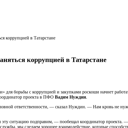
ся коррупцией в Татарстане
аняться коррупцией в Татарстане
» для борьбы с коррупцией и закупками роскоши начнет работат
 координатор проекта в ПФО
Вадим Нуждин
.
оловной ответственности, — сказал Нуждин. — Нам кровь не нуж
ы эту ситуацию подправим, — пообещал координатор проекта. —
лужбы, мы сделаем хорошее взаимодействие, которые способств