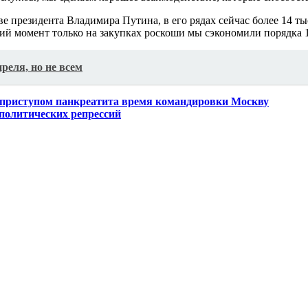
ве президента Владимира Путина, в его рядах сейчас более 14 
ий момент только на закупках роскоши мы сэкономили порядка 1
реля, но не всем
 приступом панкреатита время командировки Москву
 политических репрессий