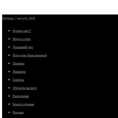
Пятница, 7 августа, 2026
Нужен совет?
Мода и стиль
Домашний уют
Искусство быть красивой
Пилинги
Маникюр
Секреты
Обо всём на свете
Развлечение
Береги здоровье
Реклама