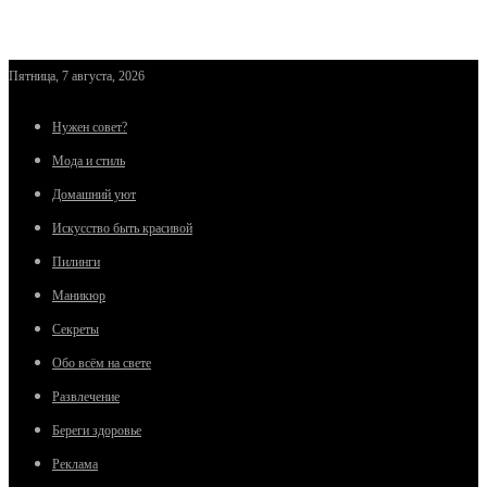
Пятница, 7 августа, 2026
Нужен совет?
Мода и стиль
Домашний уют
Искусство быть красивой
Пилинги
Маникюр
Секреты
Обо всём на свете
Развлечение
Береги здоровье
Реклама