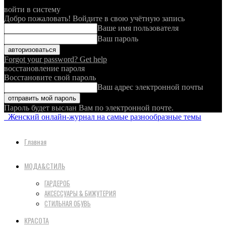
войти в систему
Добро пожаловать! Войдите в свою учётную запись
Ваше имя пользователя
Ваш пароль
Forgot your password? Get help
восстановление пароля
Восстановите свой пароль
Ваш адрес электронной почты
Пароль будет выслан Вам по электронной почте.
Женский онлайн-журнал на самые разнообразные темы
Главная
МОДА&СТИЛЬ
ГАРДЕРОБ
АКСЕССУАРЫ & БИЖУТЕРИЯ
СТИЛЬНАЯ ОБУВЬ
КРАСОТА