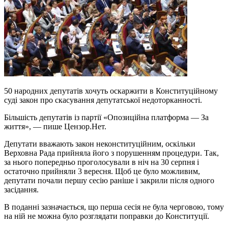
50 народних депутатів хочуть оскаржити в Конституційному
суді закон про скасування депутатської недоторканності.
Більшість депутатів із партії «Опозиційна платформа — За
життя», — пише Цензор.Нет.
Депутати вважають закон неконституційним, оскільки
Верховна Рада прийняла його з порушенням процедури. Так,
за нього попередньо проголосували в ніч на 30 серпня і
остаточно прийняли 3 вересня. Щоб це було можливим,
депутати почали першу сесію раніше і закрили після одного
засідання.
В поданні зазначається, що перша сесія не була черговою, тому
на ній не можна було розглядати поправки до Конституції.