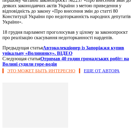
першому читанні законопроєкт №2237 «Про внесення змін до
деяких законодавчих актів України з метою приведення у
відповідність до закону «Про внесення змін до статті 80
Конституції України про недоторканність народних депутатів
України».
18 грудня парламент проголосував у цілому за законопроєкт
про реалізацію скасування недоторканності нардепів.
Предыдущая статья
Автоколекціонер із Запоріжжя купив
унікальну «Волинянку». ВІДЕО
Следующая статья
Отримав 40 годин громадських робіт: на
Волині судили горе-водія
ЭТО МОЖЕТ БЫТЬ ИНТЕРЕСНО
ЕЩЕ ОТ АВТОРА