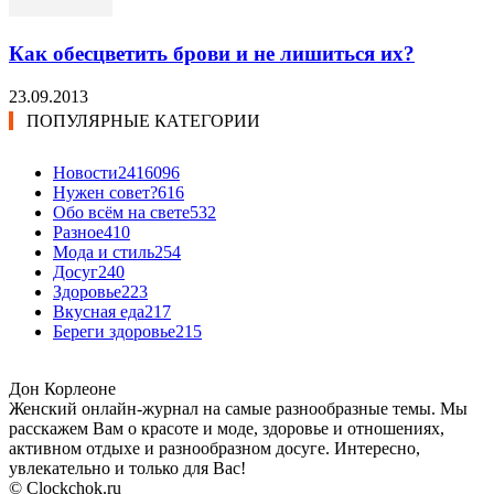
Как обесцветить брови и не лишиться их?
23.09.2013
ПОПУЛЯРНЫЕ КАТЕГОРИИ
Новости24
16096
Нужен совет?
616
Обо всём на свете
532
Разное
410
Мода и стиль
254
Досуг
240
Здоровье
223
Вкусная еда
217
Береги здоровье
215
Дон Корлеоне
Женский онлайн-журнал на самые разнообразные темы. Мы
расскажем Вам о красоте и моде, здоровье и отношениях,
активном отдыхе и разнообразном досуге. Интересно,
увлекательно и только для Вас!
© Clockchok.ru