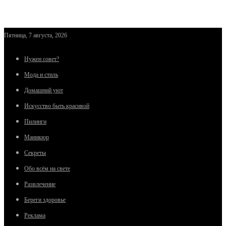
Пятница, 7 августа, 2026
Нужен совет?
Мода и стиль
Домашний уют
Искусство быть красивой
Пилинги
Маникюр
Секреты
Обо всём на свете
Развлечение
Береги здоровье
Реклама