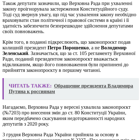
Також депутати зазначили, що Верховна Рада при ухваленні
закону проігнорувала застереження Конституційного суду.
Тоді суд звернув увагу, що під час ухвалення закону необхідно
враховувати стан політичної і правової системи в країні і її
здатність забезпечити безперешкодне здійснення депутатами
своїх повноважень.
Крім того, в поданні підкреслюють, що законопроєкт подав
колишній президент
Петро Порошенко
, а не
Володимир
Зеленський
. Зазначається, що за ст. 105 регламенту Верховної
Ради, поданий президентом законопроєкт вважається
відкликаним, якщо його повноваження були припинені до
прийняття законопроєкту в першому читанні.
ЧИТАТЬ ТАКЖЕ:
Обращение президента Владимира
Путина к россиянам
Нагадаємо, Верховна Рада у вересні ухвалила законопроєкт
(№7203) про внесення змін до ст. 80 Конституції України,
яким передбачено скасування недоторканності народних
депутатів з 2020 року.
3 грудня Верховна Рада України прийняла за основу в