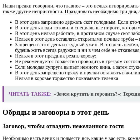
Наши предки говорили, что главное – это нельзя игнорировать 2
также другие неприятности. Праздновать необходимо три дня, а
В этот день запрещено держать скот голодным. Если кто-т
В этот день люди готовили специальные пироги, которы
В этот день нельзя работать, в противном случае скот заб
Нельзя в этот день оставлять открытыми печные трубы –
Запрещен в этот день и скудный ужин. В это день необход
будешь жить всегда радужно и ни в чем себе не отказывая
Нельзя в этот праздник резать корову;
Не рекомендуется торжество проводить в трезвом состоян
Если молодая супруга выпьет немного вина, а затем стукн
В этот день запрещено пряжу и прялки оставлять в жилищ
Нельзя в коровье торжество показывать теленка
ЧИТАТЬ ТАКЖЕ:
«Зачем крутить и городить?»: Тереш
Обряды и заговоры в этот день
Заговор, чтобы отвадить нежеланного гостя
Необходимо взять веник и подмести все, какие у вас есть, ком