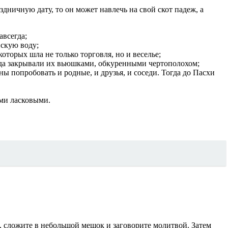
здничную дату, то он может навлечь на свой скот падеж, а
авсегда;
нскую воду;
которых шла не только торговля, но и веселье;
егда закрывали их вьюшками, обкуренными чертополохом;
ны попробовать и родные, и друзья, и соседи. Тогда до Пасхи
ими ласковыми.
те, сложите в небольшой мешок и заговорите молитвой. Затем