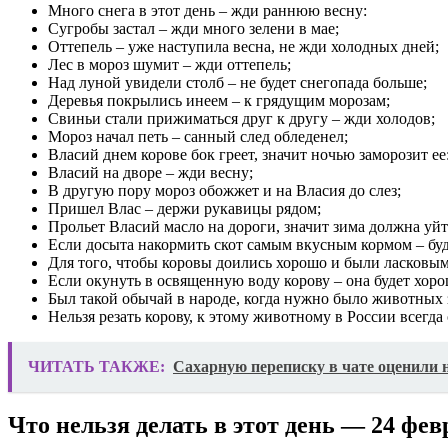
Много снега в этот день – жди раннюю весну:
Сугробы застал – жди много зелени в мае;
Оттепель – уже наступила весна, не жди холодных дней;
Лес в мороз шумит – жди оттепель;
Над луной увидели столб – не будет снегопада больше;
Деревья покрылись инеем – к грядущим морозам;
Свиньи стали прижиматься друг к другу – жди холодов;
Мороз начал петь – санный след обледенел;
Власий днем корове бок греет, значит ночью заморозит ее
Власий на дворе – жди весну;
В другую пору мороз обожжет и на Власия до слез;
Пришел Влас – держи рукавицы рядом;
Прольет Власий масло на дороги, значит зима должна уйт
Если досыта накормить скот самым вкусным кормом – буде
Для того, чтобы коровы доились хорошо и были ласковым
Если окунуть в освященную воду корову – она будет хоро
Был такой обычай в народе, когда нужно было животных з
Нельзя резать корову, к этому животному в России всегда
ЧИТАТЬ ТАКЖЕ:
Сахарную переписку в чате оценили 
Что нельзя делать в этот день — 24 фев