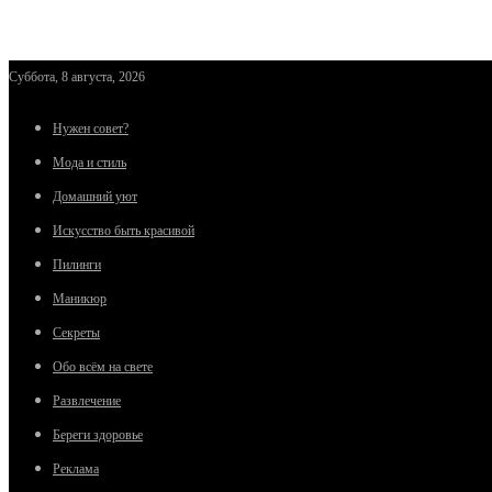
Суббота, 8 августа, 2026
Нужен совет?
Мода и стиль
Домашний уют
Искусство быть красивой
Пилинги
Маникюр
Секреты
Обо всём на свете
Развлечение
Береги здоровье
Реклама