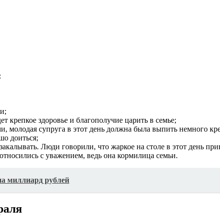
:
и;
т крепкое здоровье и благополучие царить в семье;
и, молодая супруга в этот день должна была выпить немного кре
шо доиться;
акалывать. Люди говорили, что жаркое на столе в этот день прин
 относились с уважением, ведь она кормилица семьи.
на миллиард рублей
раля