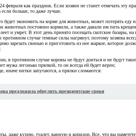
4 февраля как праздник. Если хозяин не станет отмечать эту пра
 если больше, то даже лучше.
о будет экономить на корме для животных, может потерять еду н
ми животных постоянно кормили, а также давали им пить креще
олеет и умрет. В этот день принято посещать скотские базары, на 
 в противном случае темные силы нагрянут, поэтому хозяева вс
имо зарезать свинью и приготовить из нее жаркое, которое долж
;
ии, в противном случае коровы не будут доиться и не будут так
ет мужа легонько прялкой, то он всегда ей будет верен;
е, иначе нитки запутаются, а прялки сломаются:
кова предложила обнулить президентские сроки
наты, даже кухню, туалет, ванную и коридор. Все, что вы намете