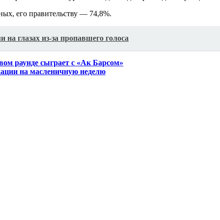
ых, его правительству — 74,8%.
и на глазах из-за пропавшего голоса
вом раунде сыграет с «Ак Барсом»
дации на масленичную неделю