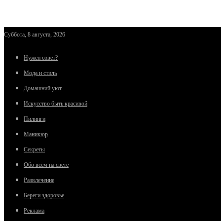
Суббота, 8 августа, 2026
Нужен совет?
Мода и стиль
Домашний уют
Искусство быть красивой
Пилинги
Маникюр
Секреты
Обо всём на свете
Развлечение
Береги здоровье
Реклама