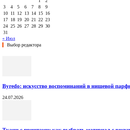
1
2
3
4
5
6
7
8
9
10
11
12
13
14
15
16
17
18
19
20
21
22
23
24
25
26
27
28
29
30
31
« Июл
Выбор редактора
Byredo: искусство воспоминаний в нишевой пар
24.07.2026
Ткани с принтами: как выбрать материал с рисун