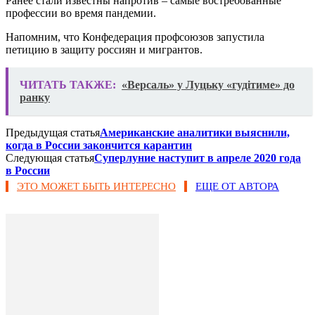
Ранее стали известны напротив – самые востребованные
профессии во время пандемии.
Напомним, что Конфедерация профсоюзов запустила
петицию в защиту россиян и мигрантов.
ЧИТАТЬ ТАКЖЕ:
«Версаль» у Луцьку «гудітиме» до
ранку
Предыдущая статья
Американские аналитики выяснили,
когда в России закончится карантин
Следующая статья
Суперлуние наступит в апреле 2020 года
в России
ЭТО МОЖЕТ БЫТЬ ИНТЕРЕСНО
ЕЩЕ ОТ АВТОРА