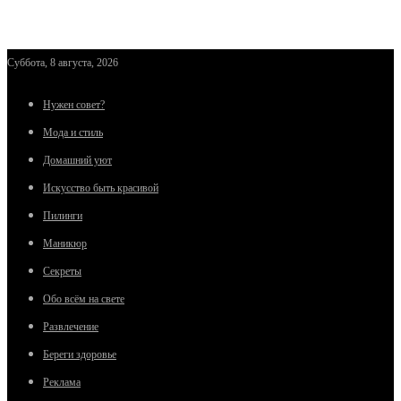
Суббота, 8 августа, 2026
Нужен совет?
Мода и стиль
Домашний уют
Искусство быть красивой
Пилинги
Маникюр
Секреты
Обо всём на свете
Развлечение
Береги здоровье
Реклама