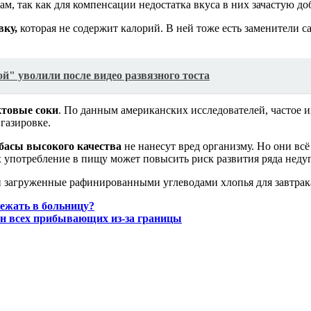
м, так как для компенсации недостатка вкуса в них зачастую д
вку,
которая не содержит калорий. В ней тоже есть заменители с
й" уволили после видео развязного тоста
товые соки
. По данным американских исследователей, частое и
 газировке.
басы высокого качества
не нанесут вред организму. Но они вс
употребление в пищу может повысить риск развития ряда недуг
 загруженные рафинированными углеводами хлопья для завтрака
бежать в больницу?
ин всех прибывающих из-за границы