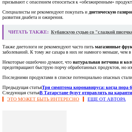
призывают с опасением относиться к «обезжиренным» продукта
Специалисты не рекомендуют покупать и
диетическую газиро
развития диабета и ожирения.
ЧИТАТЬ ТАКЖЕ:
Кубанскую судью со "сладкой писечко
Также диетологи не рекомендуют часто пить
магазинные фрук
заболеваний. К тому же сахара в них не намного меньше, чем в
Некоторые ошибочно думают, что
натуральная ветчина и кол
предотвращают быструю порчу обработанных продуктов, но их 
Последними продуктами в списке потенциально опасных стали
Предыдущая статья
Три симптома коронавируса: когда пора 
Следующая статья
В Татарстане будут отправлять на карант
ЭТО МОЖЕТ БЫТЬ ИНТЕРЕСНО
ЕЩЕ ОТ АВТОРА