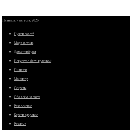
Пятница, 7 августа, 2026
Нужен совет?
Мода и стиль
Домашний уют
Искусство быть красивой
Пилинги
Маникюр
Секреты
Обо всём на свете
Развлечение
Береги здоровье
Реклама