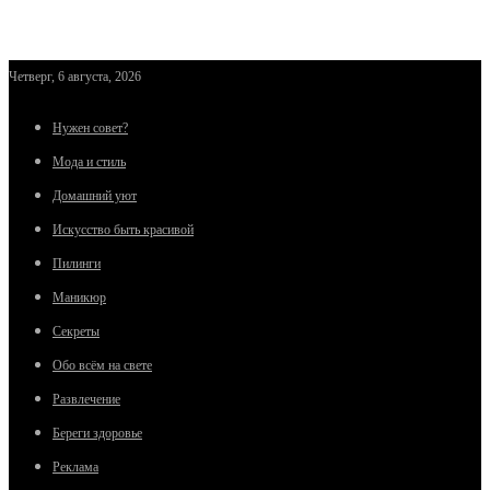
Четверг, 6 августа, 2026
Нужен совет?
Мода и стиль
Домашний уют
Искусство быть красивой
Пилинги
Маникюр
Секреты
Обо всём на свете
Развлечение
Береги здоровье
Реклама