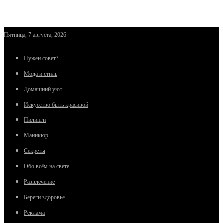
Пятница, 7 августа, 2026
Нужен совет?
Мода и стиль
Домашний уют
Искусство быть красивой
Пилинги
Маникюр
Секреты
Обо всём на свете
Развлечение
Береги здоровье
Реклама