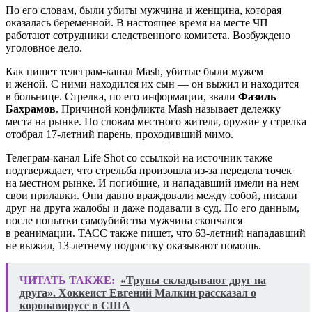
По его словам, были убиты мужчина и женщина, которая
оказалась беременной. В настоящее время на месте ЧП
работают сотрудники следственного комитета. Возбуждено
уголовное дело.
Как пишет телеграм-канал Mash, убитые были мужем
и женой. С ними находился их сын — он выжил и находится
в больнице. Стрелка, по его информации, звали
Фазиль
Бахрамов
. Причиной конфликта Mash называет дележку
места на рынке. По словам местного жителя, оружие у стрелка
отобрал 17-летний парень, проходивший мимо.
Телеграм-канал Life Shot со ссылкой на источник также
подтверждает, что стрельба произошла из-за передела точек
на местном рынке. И погибшие, и нападавший имели на нем
свои прилавки. Они давно враждовали между собой, писали
друг на друга жалобы и даже подавали в суд. По его данным,
после попытки самоубийства мужчина скончался
в реанимации. ТАСС также пишет, что 63-летний нападавший
не выжил, 13-летнему подростку оказывают помощь.
ЧИТАТЬ ТАКЖЕ:
«Трупы складывают друг на
друга». Хоккеист Евгений Малкин рассказал о
коронавирусе в США