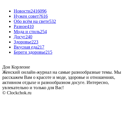
Новости24
16096
Нужен совет?
616
Обо всём на свете
532
Разное
410
Мода и стиль
254
Досуг
240
Здоровье
223
Вкусная еда
217
Береги здоровье
215
Дон Корлеоне
Женский онлайн-журнал на самые разнообразные темы. Мы
расскажем Вам о красоте и моде, здоровье и отношениях,
активном отдыхе и разнообразном досуге. Интересно,
увлекательно и только для Вас!
© Clockchok.ru