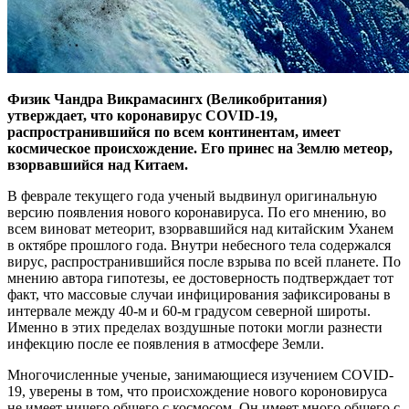
Физик Чандра Викрамасингх (Великобритания)
утверждает, что коронавирус COVID-19,
распространившийся по всем континентам, имеет
космическое происхождение. Его принес на Землю метеор,
взорвавшийся над Китаем.
В феврале текущего года ученый выдвинул оригинальную
версию появления нового коронавируса. По его мнению, во
всем виноват метеорит, взорвавшийся над китайским Уханем
в октябре прошлого года. Внутри небесного тела содержался
вирус, распространившийся после взрыва по всей планете. По
мнению автора гипотезы, ее достоверность подтверждает тот
факт, что массовые случаи инфицирования зафиксированы в
интервале между 40-м и 60-м градусом северной широты.
Именно в этих пределах воздушные потоки могли разнести
инфекцию после ее появления в атмосфере Земли.
Многочисленные ученые, занимающиеся изучением COVID-
19, уверены в том, что происхождение нового короновируса
не имеет ничего общего с космосом. Он имеет много общего с