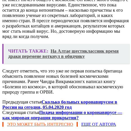
уже исследованными вирусами. Единственное, что пока
остается до конца непонятным – насколько причастны к его
появлению ученые из секретных лабораторий, и каких
именно стран. В прессе периодически появляется информация
о разработках китайцев и американцев, результатом которых
мог стать новый вирус. Но, достоверную информацию мы
вряд ли когда получим.
ЧИТАТЬ ТАКЖЕ:
На Алтае шестиклассник время
драки перемене воткнул в обидчику
Следует отметить, что это уже не первая попытка британца
объяснить появление новых болезней космическими
причинами. Ранее Чандра Викрамасингх написал книгу
«Болезни из космоса», в которой обосновывал космическую
природу гриппа и ОРВИ.
Предыдущая статья
Сколько больных коронавирусом в
России на сегодня, 05.04.2020 год
Следующая статья
Подача информации о коронавирусе —
как мировая операция прикрытия?
ЭТО МОЖЕТ БЫТЬ ИНТЕРЕСНО
ЕЩЕ ОТ АВТОРА