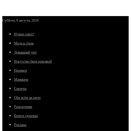
Суббота, 8 августа, 2026
Нужен совет?
Мода и стиль
Домашний уют
Искусство быть красивой
Пилинги
Маникюр
Секреты
Обо всём на свете
Развлечение
Береги здоровье
Реклама