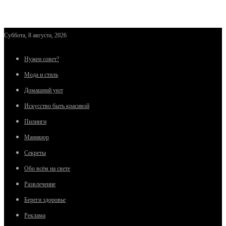
Суббота, 8 августа, 2026
Нужен совет?
Мода и стиль
Домашний уют
Искусство быть красивой
Пилинги
Маникюр
Секреты
Обо всём на свете
Развлечение
Береги здоровье
Реклама