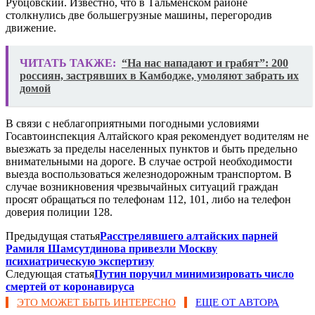
Рубцовский. Известно, что в Тальменском районе
столкнулись две большегрузные машины, перегородив
движение.
ЧИТАТЬ ТАКЖЕ:
“На нас нападают и грабят”: 200
россиян, застрявших в Камбодже, умоляют забрать их
домой
В связи с неблагоприятными погодными условиями
Госавтоинспекция Алтайского края рекомендует водителям не
выезжать за пределы населенных пунктов и быть предельно
внимательными на дороге. В случае острой необходимости
выезда воспользоваться железнодорожным транспортом. В
случае возникновения чрезвычайных ситуаций граждан
просят обращаться по телефонам 112, 101, либо на телефон
доверия полиции 128.
Предыдущая статья
Расстрелявшего алтайских парней
Рамиля Шамсутдинова привезли Москву
психиатрическую экспертизу
Следующая статья
​Путин поручил минимизировать число
смертей от коронавируса
ЭТО МОЖЕТ БЫТЬ ИНТЕРЕСНО
ЕЩЕ ОТ АВТОРА