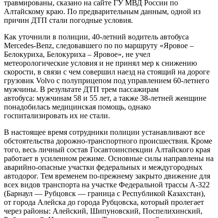
травмированы, сказано на сайте ГУ МВД России по
Алтайскому краю. По предварительным данным, одной из
причин ДТП стали погодные условия.
Как уточнили в полиции, 40-летний водитель автобуса
Mercedes-Benz, следовавшего по по маршруту «Яровое –
Белокуриха, Белокуриха – Яровое», не учел
метеорологические условия и не принял мер к снижению
скорости, в связи с чем совершил наезд на стоящий на дороге
грузовик Volvo с полуприцепом под управлением 60-летнего
мужчины. В результате ДТП трем пассажирам
автобуса: мужчинам 58 и 55 лет, а также 38-летней женщине
понадобилась медицинская помощь, однако
госпитализировать их не стали.
В настоящее время сотрудники полиции устанавливают все
обстоятельства дорожно-транспортного происшествия. Кроме
того, весь личный состав Госавтоинспекции Алтайского края
работает в усиленном режиме. Основные силы направлены на
аварийно-опасные участки федеральных и междугородных
автодорог. Тем временем по-прежнему закрыто движение для
всех видов транспорта на участке Федеральной трассы А-322
(Барнаул — Рубцовск — граница с Республикой Казахстан),
от города Алейска до города Рубцовска, который пролегает
через районы: Алейский, Шипуновский, Поспелихинский,