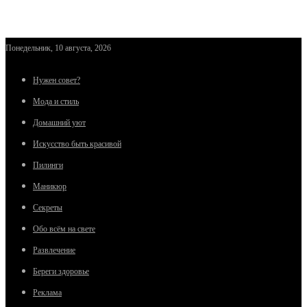
Понедельник, 10 августа, 2026
Нужен совет?
Мода и стиль
Домашний уют
Искусство быть красивой
Пилинги
Маникюр
Секреты
Обо всём на свете
Развлечение
Береги здоровье
Реклама