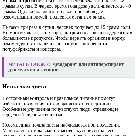
Норма потребления для взрослого человека составляет 5-8
грамм в сутки. В жаркое время года доза увеличивается до 40
грамм. Однако большинство людей не соблюдает
рекомендации врачей, подвергая организм риску.
Питаясь три раза в сутки, человек получает до 15 грамм соли.
Не многие знают, что хлорид натрия изначально содержится в
большинстве продуктов. Чтобы вернуть организм в норму,
рекомендуется исключить из рациона: копчености,
полуфабрикаты и консервы.
ЧИТАТЬ ТАКЖЕ:
Дезодорант или антиперспирант
для мужчин и женщин
Несоленая диета
Постоянный контроль и правильное питание помогут
избежать появления отеков, давления и гипертонии.
Особенные улучшения почувствуют люди, страдающие
сердечной недостаточностью.
Несомненная польза диеты наблюдается при похудении.
Малосоленая пища кажется менее вкусной, из-за чего
человеку проще отказаться от излишков. За первую неделю,