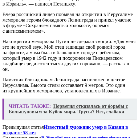
в Израиль», — написал Нетаньяху.
Вчера российский лидер побывал на открытии в Иерусалиме
мемориала героям блокадного Ленинграда и принял участие
в форуме «Сохраняем память о холокосте, боремся
с антисемитизмом».
На открытии мемориала Путин не сдержал эмоций. «Для меня
это не пустой звук. Мой отец защищал свой родной город
на фронте, а мама была в блокадном городе с ребенком,
который умер в 1942 году и похоронен на Пискаревском
кладбище среди сотен тысяч других горожан», — рассказал
он.
Памятник блокадникам Ленинграда расположен в центре
Иерусалима. Высота стелы составляет 9 метров. Это один
из крупнейших мемориалов, установленных в Израиле.
ЧИТАТЬ ТАКЖЕ:
Норвегия отказалась от борьбы с
Большуновым за Кубок мира. Трусы? Нет, слабаки
Предыдущая статья
Известный художник умер в Казани в
возрасте 58 лет