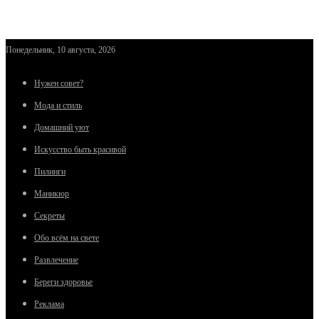
Понедельник, 10 августа, 2026
Нужен совет?
Мода и стиль
Домашний уют
Искусство быть красивой
Пилинги
Маникюр
Секреты
Обо всём на свете
Развлечение
Береги здоровье
Реклама