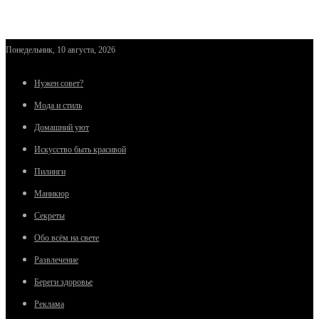
Понедельник, 10 августа, 2026
Нужен совет?
Мода и стиль
Домашний уют
Искусство быть красивой
Пилинги
Маникюр
Секреты
Обо всём на свете
Развлечение
Береги здоровье
Реклама