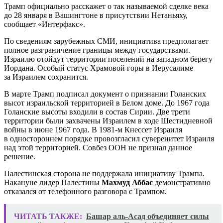
Трамп официально расскажет о так называемой сделке века
до 28 января в Вашингтоне в присутствии Нетаньяху,
сообщает «Интерфакс».
По сведениям зарубежных СМИ, инициатива предполагает
полное разграничение границы между государствами.
Израилю отойдут территории поселений на западном берегу
Иордана. Особый статус Храмовой горы в Иерусалиме
за Израилем сохранится.
В марте Трамп подписал документ о признании Голанских
высот израильской территорией в Белом доме. До 1967 года
Голанские высоты входили в состав Сирии. Две трети
территории были захвачены Израилем в ходе Шестидневной
войны в июне 1967 года. В 1981-м Кнессет Израиля
в одностороннем порядке провозгласил суверенитет Израиля
над этой территорией. Совбез ООН не признал данное
решение.
Палестинская сторона не поддержала инициативу Трампа.
Накануне лидер Палестины
Махмуд Аббас
демонстративно
отказался от телефонного разговора с Трампом.
ЧИТАТЬ ТАКЖЕ:
Башар аль-Асад объединяет силы